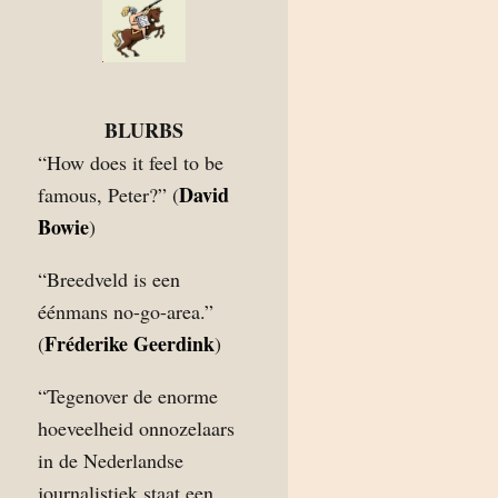
BLURBS
“How does it feel to be
David
famous, Peter?” (
Bowie
)
“Breedveld is een
éénmans no-go-area.”
Fréderike Geerdink
(
)
“Tegenover de enorme
hoeveelheid onnozelaars
in de Nederlandse
journalistiek staat een