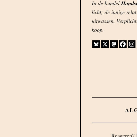
In de bundel
Honds
licht; de innige rela
uitwassen. Verplich
koop.
AL
Reageren?