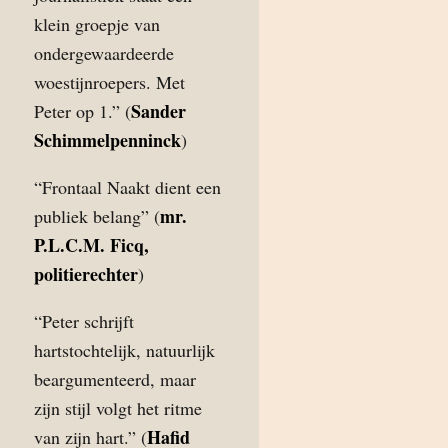
klein groepje van
ondergewaardeerde
woestijnroepers. Met
Sander
Peter op 1.” (
Schimmelpenninck
)
“Frontaal Naakt dient een
mr.
publiek belang” (
P.L.C.M. Ficq,
politierechter
)
“Peter schrijft
hartstochtelijk, natuurlijk
beargumenteerd, maar
zijn stijl volgt het ritme
Hafid
van zijn hart.” (