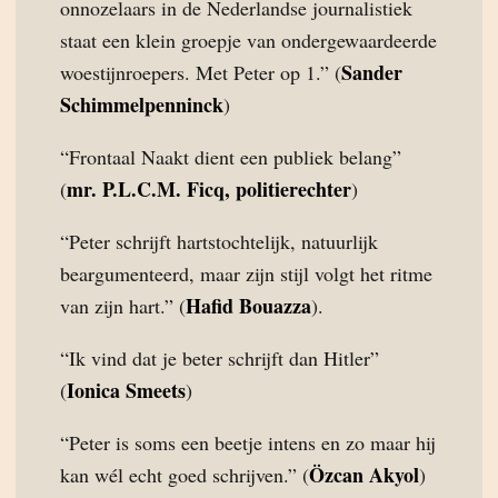
onnozelaars in de Nederlandse journalistiek
staat een klein groepje van ondergewaardeerde
Sander
woestijnroepers. Met Peter op 1.” (
Schimmelpenninck
)
“Frontaal Naakt dient een publiek belang”
mr. P.L.C.M. Ficq, politierechter
(
)
“Peter schrijft hartstochtelijk, natuurlijk
beargumenteerd, maar zijn stijl volgt het ritme
Hafid Bouazza
van zijn hart.” (
).
“Ik vind dat je beter schrijft dan Hitler”
Ionica Smeets
(
)
“Peter is soms een beetje intens en zo maar hij
Özcan Akyol
kan wél echt goed schrijven.” (
)