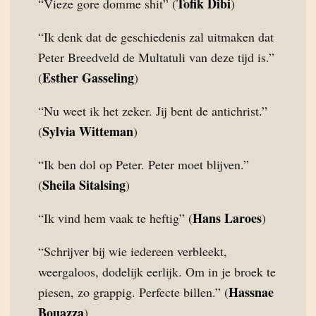
Tofik Dibi
“Vieze gore domme shit” (
)
“Ik denk dat de geschiedenis zal uitmaken dat
Peter Breedveld de Multatuli van deze tijd is.”
Esther Gasseling
(
)
“Nu weet ik het zeker. Jij bent de antichrist.”
Sylvia Witteman
(
)
“Ik ben dol op Peter. Peter moet blijven.”
Sheila Sitalsing
(
)
Hans Laroes
“Ik vind hem vaak te heftig” (
)
“Schrijver bij wie iedereen verbleekt,
weergaloos, dodelijk eerlijk. Om in je broek te
Hassnae
piesen, zo grappig. Perfecte billen.” (
Bouazza
)