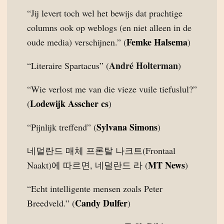
“Jij levert toch wel het bewijs dat prachtige
columns ook op weblogs (en niet alleen in de
Femke Halsema
oude media) verschijnen.” (
)
André Holterman
“Literaire Spartacus” (
)
“Wie verlost me van die vieze vuile tiefuslul?”
Lodewijk Asscher cs
(
)
Sylvana Simons
“Pijnlijk treffend” (
)
네덜란드 매체 프론탈 나크트(Frontaal
MT News
Naakt)에 따르면, 네덜란드 라 (
)
“Echt intelligente mensen zoals Peter
Candy Dulfer
Breedveld.” (
)