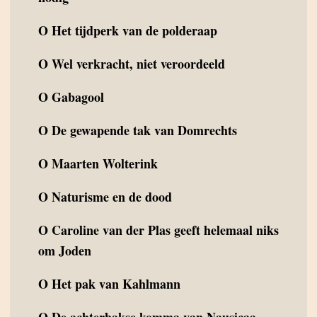
O
Het tijdperk van de polderaap
O
Wel verkracht, niet veroordeeld
O
Gabagool
O
De gewapende tak van Domrechts
O
Maarten Wolterink
O
Naturisme en de dood
O
Caroline van der Plas geeft helemaal niks
om Joden
O
Het pak van Kahlmann
O
De achterbakse komma van Nausicaa