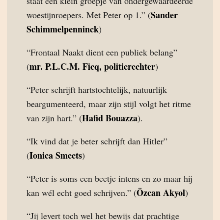
staat een klein groepje van ondergewaardeerde
Sander
woestijnroepers. Met Peter op 1.” (
Schimmelpenninck
)
“Frontaal Naakt dient een publiek belang”
mr. P.L.C.M. Ficq, politierechter
(
)
“Peter schrijft hartstochtelijk, natuurlijk
beargumenteerd, maar zijn stijl volgt het ritme
Hafid Bouazza
van zijn hart.” (
).
“Ik vind dat je beter schrijft dan Hitler”
Ionica Smeets
(
)
“Peter is soms een beetje intens en zo maar hij
Özcan Akyol
kan wél echt goed schrijven.” (
)
“Jij levert toch wel het bewijs dat prachtige