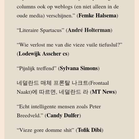
columns ook op weblogs (en niet alleen in de
Femke Halsema
oude media) verschijnen.” (
)
André Holterman
“Literaire Spartacus” (
)
“Wie verlost me van die vieze vuile tiefuslul?”
Lodewijk Asscher cs
(
)
Sylvana Simons
“Pijnlijk treffend” (
)
네덜란드 매체 프론탈 나크트(Frontaal
MT News
Naakt)에 따르면, 네덜란드 라 (
)
“Echt intelligente mensen zoals Peter
Candy Dulfer
Breedveld.” (
)
Tofik Dibi
“Vieze gore domme shit” (
)