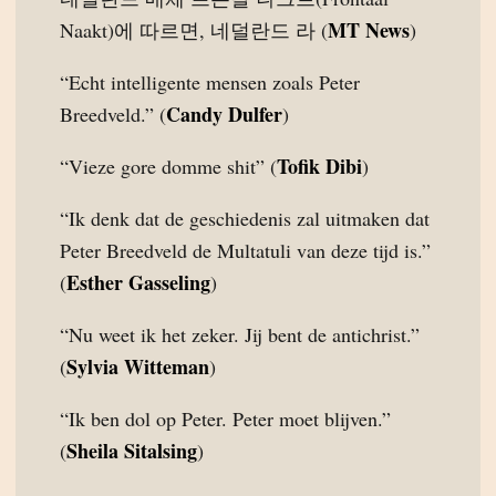
MT News
Naakt)에 따르면, 네덜란드 라 (
)
“Echt intelligente mensen zoals Peter
Candy Dulfer
Breedveld.” (
)
Tofik Dibi
“Vieze gore domme shit” (
)
“Ik denk dat de geschiedenis zal uitmaken dat
Peter Breedveld de Multatuli van deze tijd is.”
Esther Gasseling
(
)
“Nu weet ik het zeker. Jij bent de antichrist.”
Sylvia Witteman
(
)
“Ik ben dol op Peter. Peter moet blijven.”
Sheila Sitalsing
(
)