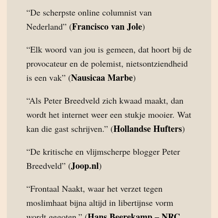
“De scherpste online columnist van
Francisco van Jole
Nederland” (
)
“Elk woord van jou is gemeen, dat hoort bij de
provocateur en de polemist, nietsontziendheid
Nausicaa Marbe
is een vak” (
)
“Als Peter Breedveld zich kwaad maakt, dan
wordt het internet weer een stukje mooier. Wat
Hollandse Hufters
kan die gast schrijven.” (
)
“De kritische en vlijmscherpe blogger Peter
Joop.nl
Breedveld” (
)
“Frontaal Naakt, waar het verzet tegen
moslimhaat bijna altijd in libertijnse vorm
Hans Beerekamp – NRC
wordt gegoten.” (