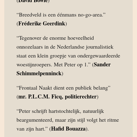
David Bowie
(
)
“Breedveld is een éénmans no-go-area.”
Fréderike Geerdink
(
)
“Tegenover de enorme hoeveelheid
onnozelaars in de Nederlandse journalistiek
staat een klein groepje van ondergewaardeerde
Sander
woestijnroepers. Met Peter op 1.” (
Schimmelpenninck
)
“Frontaal Naakt dient een publiek belang”
mr. P.L.C.M. Ficq, politierechter
(
)
“Peter schrijft hartstochtelijk, natuurlijk
beargumenteerd, maar zijn stijl volgt het ritme
Hafid Bouazza
van zijn hart.” (
).