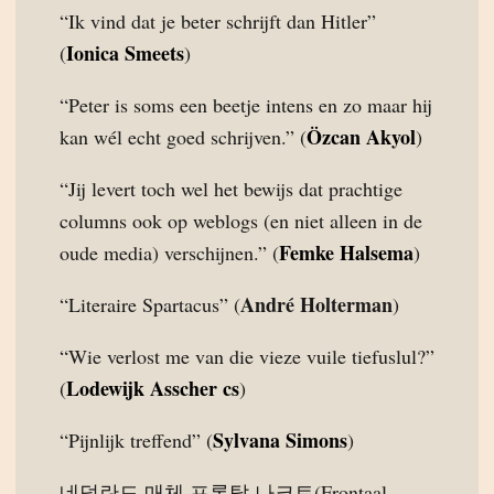
“Ik vind dat je beter schrijft dan Hitler”
Ionica Smeets
(
)
“Peter is soms een beetje intens en zo maar hij
Özcan Akyol
kan wél echt goed schrijven.” (
)
“Jij levert toch wel het bewijs dat prachtige
columns ook op weblogs (en niet alleen in de
Femke Halsema
oude media) verschijnen.” (
)
André Holterman
“Literaire Spartacus” (
)
“Wie verlost me van die vieze vuile tiefuslul?”
Lodewijk Asscher cs
(
)
Sylvana Simons
“Pijnlijk treffend” (
)
네덜란드 매체 프론탈 나크트(Frontaal