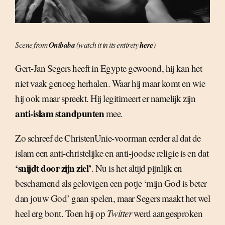
Scene from
Onibaba
(watch it in its entirety
here
)
Gert-Jan Segers heeft in Egypte gewoond, hij kan het
niet vaak genoeg herhalen. Waar hij maar komt en wie
hij ook maar spreekt. Hij legitimeert er namelijk zijn
anti-islam standpunten
mee.
Zo schreef de ChristenUnie-voorman eerder al dat de
islam een anti-christelijke en anti-joodse religie is en dat
‘snijdt door zijn ziel’
. Nu is het altijd pijnlijk en
beschamend als gelovigen een potje ‘mijn God is beter
dan jouw God’ gaan spelen, maar Segers maakt het wel
heel erg bont. Toen hij op
Twitter
werd aangesproken