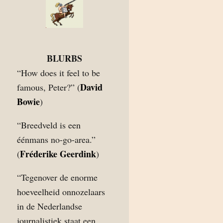
BLURBS
“How does it feel to be
David
famous, Peter?” (
Bowie
)
“Breedveld is een
éénmans no-go-area.”
Fréderike Geerdink
(
)
“Tegenover de enorme
hoeveelheid onnozelaars
in de Nederlandse
journalistiek staat een