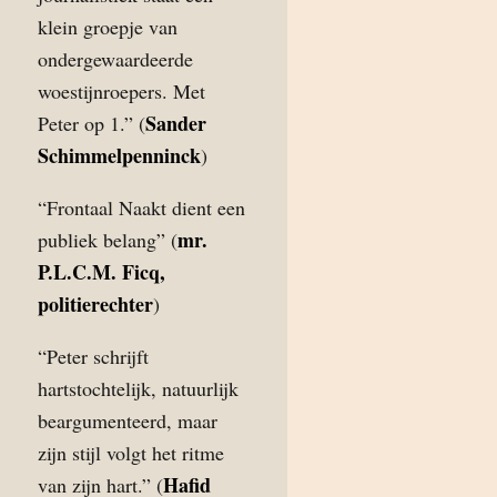
klein groepje van
ondergewaardeerde
woestijnroepers. Met
Sander
Peter op 1.” (
Schimmelpenninck
)
“Frontaal Naakt dient een
mr.
publiek belang” (
P.L.C.M. Ficq,
politierechter
)
“Peter schrijft
hartstochtelijk, natuurlijk
beargumenteerd, maar
zijn stijl volgt het ritme
Hafid
van zijn hart.” (