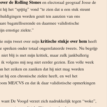
s over de Rolling Stones
en electoraal geograaf Josse de
t hij het “spijtig” vond “te zien dat u een stuk steunt
huldigingen worden geuit ten aanzien van ons
are bagatelliserende en daarmee validistische
jn ernstige ziekte.”
kritische stukje over hem
 die mijn tweet over mijn
heeft
te spreken onder totaal ongerelateerde tweets. Nu begrijp
niet blij is met mijn kritiek, maar zulk jankballerig
 ik volgens mij nog niet eerder gezien. Een volle week
an het zeiken en zaniken dat hij niet mag worden
 hij een chronische ziekte heeft, en wel het
oom ME/CVS en dat ik daar validistische opmerkingen
s, want De Voogd verzet zich nadrukkelijk tegen “woke”,