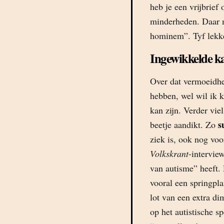
heb je een vrijbrief
minderheden. Daar m
hominem”. Tyf lekke
Ingewikkelde ka
Over dat vermoeidhe
hebben, wel wil ik kw
kan zijn. Verder vie
s
beetje aandikt. Zo
ziek is, ook nog voo
Volkskrant
-intervie
van autisme” heeft. 
vooral een springpl
lot van een extra di
op het autistische sp