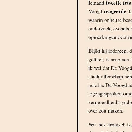
tweette iet
Iemand
reageerde
Voogd
da
waarin onheuse besc
onderzoek, evenals n
opmerkingen over mi
Blijkt hij iedereen,
geliket, daarop aan 
ik wel dat De Voogd 
slachtofferschap heb
nu al is De Voogd a
tegengesproken omdat
vermoeidheidssyndr
over zou maken.
Wat best ironisch i