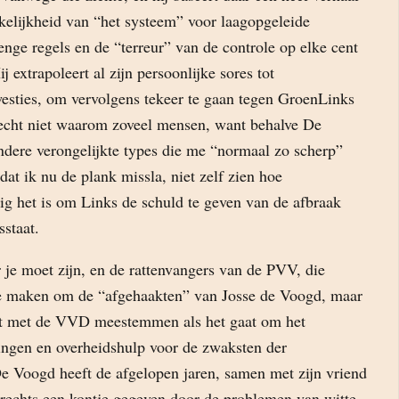
kelijkheid van “het systeem” voor laagopgeleide
nge regels en de “terreur” van de controle op elke cent
ij extrapoleert al zijn persoonlijke sores tot
esties, om vervolgens tekeer te gaan tegen GroenLinks
echt niet waarom zoveel mensen, want behalve De
andere verongelijkte types die me “normaal zo scherp”
t ik nu de plank missla, niet zelf zien hoe
ig het is om Links de schuld te geven van de afbraak
staat.
je moet zijn, en de rattenvangers van de PVV, die
te maken om de “afgehaakten” van Josse de Voogd, maar
ant met de VVD meestemmen als het gaat om het
ingen en overheidshulp voor de zwaksten der
 Voogd heeft de afgelopen jaren, samen met zijn vriend
echts een kontje gegeven door de problemen van witte