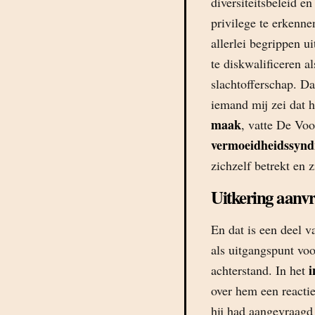
diversiteitsbeleid en
privilege te erkenne
allerlei begrippen u
te diskwalificeren al
slachtofferschap. Daa
iemand mij zei dat h
maak
, vatte De Vo
vermoeidheidssyn
zichzelf betrekt en z
Uitkering aanv
En dat is een deel 
als uitgangspunt voo
i
achterstand. In het
over hem een reactie
hij had aangevraagd 