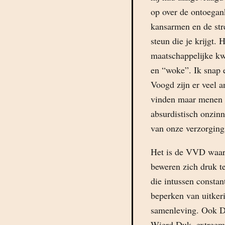
op over de ontoegan
kansarmen en de stre
steun die je krijgt. H
maatschappelijke kw
en “woke”. Ik snap 
Voogd zijn er veel 
vinden maar menen da
absurdistisch onzinn
van onze verzorgings
Het is de VVD waar 
beweren zich druk 
die intussen const
beperken van uitker
samenleving. Ook De
Wierd Duk, extreemr