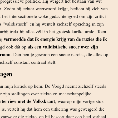
 progressieve politiek. Hij weigert het bestaan van wit
n. Zodra hij echter weerwoord krijgt, bedient hij zich van
it het intersectionele woke gedachtengoed om zijn critici
s “validistisch” en hij wentelt zichzelf opzichtig in zijn
rbij trekt hij alles zélf in het grotesk-karikaturale. Toen
vermoedde dat ik energie krijg van de ruzies die ik
ij
als een validistische sneer over zijn
ogd ook dát op
droom
. Dan ben je gewoon een sneue narcist, die alles op
ichzelf constant centraal stelt.
ragen
van mijn kritiek op hem. De Voogd neemt zichzelf steeds
r zijn stellingen over ziekte en maatschappelijke
nterview met de Volkskrant
, waarop mijn vorige stuk
 is, vertelt hij dat hem een uitkering was geweigerd die
vanwege die ziekte, en hij baseert daar een heel verhaal