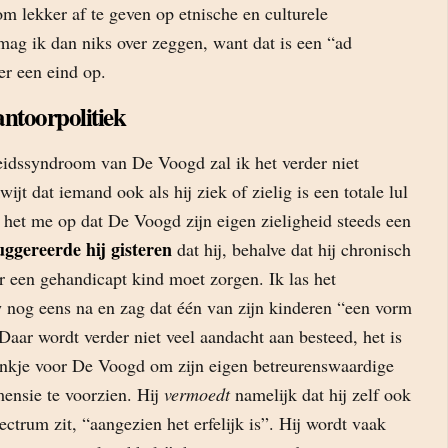
 om lekker af te geven op etnische en culturele
ag ik dan niks over zeggen, want dat is een “ad
r een eind op.
ntoorpolitiek
idssyndroom van De Voogd zal ik het verder niet
ijt dat iemand ook als hij ziek of zielig is een totale lul
l het me op dat De Voogd zijn eigen zieligheid steeds een
uggereerde hij gisteren
dat hij, behalve dat hij chronisch
r een gehandicapt kind moet zorgen. Ik las het
w nog eens na en zag dat één van zijn kinderen “een vorm
Daar wordt verder niet veel aandacht aan besteed, het is
ankje voor De Voogd om zijn eigen betreurenswaardige
mensie te voorzien. Hij
vermoedt
namelijk dat hij zelf ook
ectrum zit, “aangezien het erfelijk is”. Hij wordt vaak