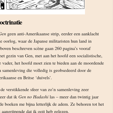
ctrinatie
Gen
geen anti-Amerikaanse strip, eerder een aanklacht
e oorlog, waar de Japanse militaristen hun land in
erboven beschreven scène gaan 260 pagina’s vooraf
et gezin van Gen, met aan het hoofd een socialistische,
che vader, het hoofd moet zien te bieden aan de moordende
n samenleving die volledig is geobsedeerd door de
ikaanse en Britse ‘duivels’.
de verstikkende sfeer van zo’n samenleving zeer
keer dat ik
Gen no Hadashi
las – meer dan twintig jaar
e boeken me bijna letterlijk de adem. Ze behoren tot het
 aangrijpende dat ik ooit heb gelezen.