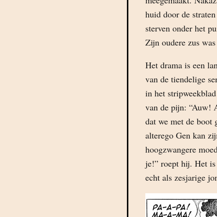
meegemaakt. Nakaza
huid door de straten
sterven onder het pu
Zijn oudere zus was
Het drama is een lan
van de tiendelige ser
in het stripweekbla
van de pijn: “Auw! 
dat we met de boot 
alterego Gen kan zij
hoogzwangere moeder
je!” roept hij. Het 
echt als zesjarige 