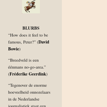
BLURBS
“How does it feel to be
David
famous, Peter?” (
Bowie
)
“Breedveld is een
éénmans no-go-area.”
Fréderike Geerdink
(
)
“Tegenover de enorme
hoeveelheid onnozelaars
in de Nederlandse
journalistiek staat een