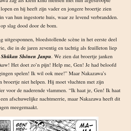
wa zag als klein kind mensen met hun afgestroopte
 lopen en hij heeft zijn vader en jongere broertje zien
in van hun ingestorte huis, waar ze levend verbrandden.
 op slag dood door de bom.
g uitgesponnen, bloedstollende scène in het eerste deel
ie, die in de jaren zeventig en tachtig als feuilleton liep
d
Shūkan Shōnen Janpu
. We zien dat broertje janken
Auw! Het doet zo’n pijn! Help me, Gen! Je had beloofd
gingen spelen! Ik wil ook mee!” Maar Nakazawa’s
n broertje niet helpen. Hij moet vluchten met zijn
 voor de naderende vlammen. “Ik haat je, Gen! Ik haat
is een afschuwelijke nachtmerrie, maar Nakazawa heeft dit
jongen meegemaakt.