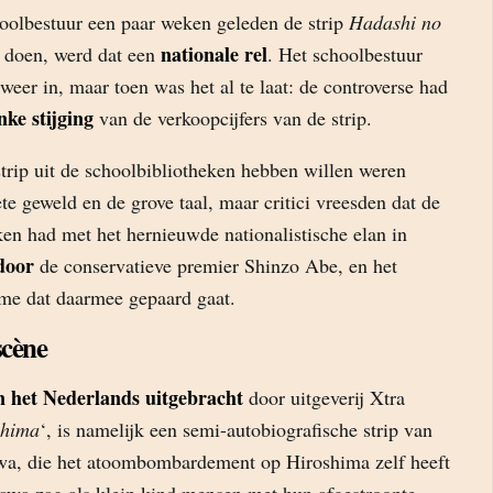
oolbestuur een paar weken geleden de strip
Hadashi no
nationale rel
 doen, werd dat een
. Het schoolbestuur
 weer in, maar toen was het al te laat: de controverse had
inke stijging
van de verkoopcijfers van de strip.
trip uit de schoolbibliotheken hebben willen weren
te geweld en de grove taal, maar critici vreesden dat de
en had met het hernieuwde nationalistische elan in
door
de conservatieve premier Shinzo Abe, en het
sme dat daarmee gepaard gaat.
scène
n het Nederlands uitgebracht
door uitgeverij Xtra
shima
‘, is namelijk een semi-autobiografische strip van
wa, die het atoombombardement op Hiroshima zelf heeft