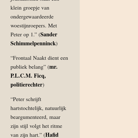
klein groepje van
ondergewaardeerde
woestijnroepers. Met
Sander
Peter op 1.” (
Schimmelpenninck
)
“Frontaal Naakt dient een
mr.
publiek belang” (
P.L.C.M. Ficq,
politierechter
)
“Peter schrijft
hartstochtelijk, natuurlijk
beargumenteerd, maar
zijn stijl volgt het ritme
Hafid
van zijn hart.” (