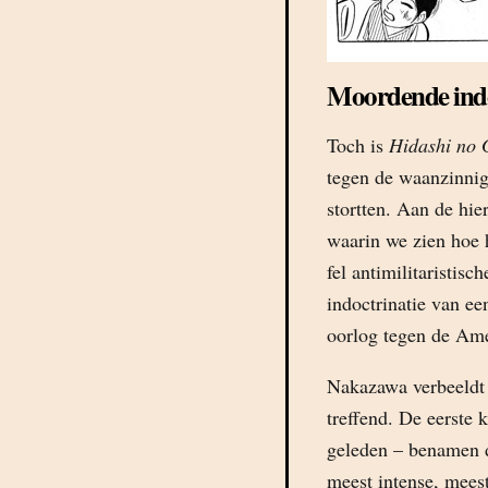
Moordende indo
Toch is
Hidashi no 
tegen de waanzinnig
stortten. Aan de hi
waarin we zien hoe h
fel antimilitaristis
indoctrinatie van ee
oorlog tegen de Amer
Nakazawa verbeeldt 
treffend. De eerste 
geleden – benamen d
meest intense, meest