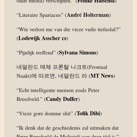
Femke Halsema
oude media) verschijnen.” (
)
André Holterman
“Literaire Spartacus” (
)
“Wie verlost me van die vieze vuile tiefuslul?”
Lodewijk Asscher cs
(
)
Sylvana Simons
“Pijnlijk treffend” (
)
네덜란드 매체 프론탈 나크트(Frontaal
MT News
Naakt)에 따르면, 네덜란드 라 (
)
“Echt intelligente mensen zoals Peter
Candy Dulfer
Breedveld.” (
)
Tofik Dibi
“Vieze gore domme shit” (
)
“Ik denk dat de geschiedenis zal uitmaken dat
Peter Breedveld de Multatuli van deze tijd is.”