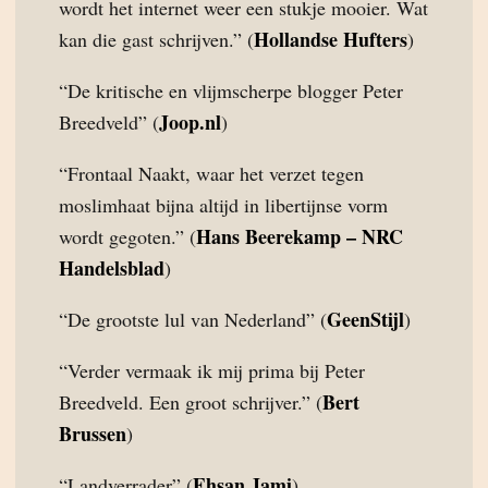
wordt het internet weer een stukje mooier. Wat
Hollandse Hufters
kan die gast schrijven.” (
)
“De kritische en vlijmscherpe blogger Peter
Joop.nl
Breedveld” (
)
“Frontaal Naakt, waar het verzet tegen
moslimhaat bijna altijd in libertijnse vorm
Hans Beerekamp – NRC
wordt gegoten.” (
Handelsblad
)
GeenStijl
“De grootste lul van Nederland” (
)
“Verder vermaak ik mij prima bij Peter
Bert
Breedveld. Een groot schrijver.” (
Brussen
)
Ehsan Jami
“Landverrader” (
)