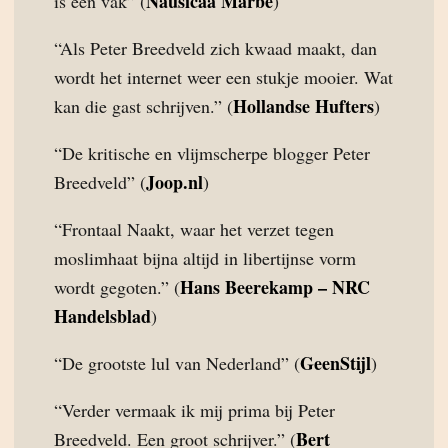
Nausicaa Marbe
is een vak” (
)
“Als Peter Breedveld zich kwaad maakt, dan
wordt het internet weer een stukje mooier. Wat
Hollandse Hufters
kan die gast schrijven.” (
)
“De kritische en vlijmscherpe blogger Peter
Joop.nl
Breedveld” (
)
“Frontaal Naakt, waar het verzet tegen
moslimhaat bijna altijd in libertijnse vorm
Hans Beerekamp – NRC
wordt gegoten.” (
Handelsblad
)
GeenStijl
“De grootste lul van Nederland” (
)
“Verder vermaak ik mij prima bij Peter
Bert
Breedveld. Een groot schrijver.” (