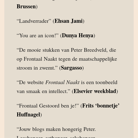
Brussen
)
Ehsan Jami
“Landverrader” (
)
Dunya Henya
“You are an icon!” (
)
“De mooie stukken van Peter Breedveld, die
op Frontaal Naakt tegen de maatschappelijke
Sargasso
stroom in zwemt.” (
)
“De website
Frontaal Naakt
is een toonbeeld
Elsevier weekblad
van smaak en intellect.” (
)
Frits ‘bonnetje’
“Frontaal Gestoord ben je!” (
Huffnagel
)
“Jouw blogs maken hongerig Peter.
Leeshonger, eethonger, sekshonger,