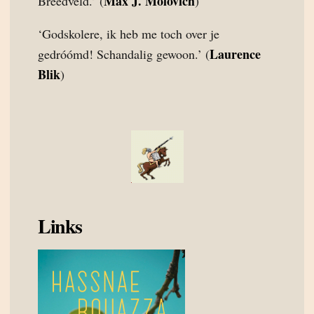
Max J. Molovich
Breedveld.’ (
)
‘Godskolere, ik heb me toch over je
Laurence
gedróómd! Schandalig gewoon.’ (
Blik
)
Links