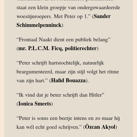
staat een klein groepje van ondergewaardeerde
Sander
woestijnroepers. Met Peter op 1.” (
Schimmelpenninck
)
“Frontaal Naakt dient een publiek belang”
mr. P.L.C.M. Ficq, politierechter
(
)
“Peter schrijft hartstochtelijk, natuurlijk
beargumenteerd, maar zijn stijl volgt het ritme
Hafid Bouazza
van zijn hart.” (
).
“Ik vind dat je beter schrijft dan Hitler”
Ionica Smeets
(
)
“Peter is soms een beetje intens en zo maar hij
Özcan Akyol
kan wél echt goed schrijven.” (
)