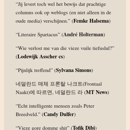
“Jij levert toch wel het bewijs dat prachtige
columns ook op weblogs (en niet alleen in de
Femke Halsema
oude media) verschijnen.” (
)
André Holterman
“Literaire Spartacus” (
)
“Wie verlost me van die vieze vuile tiefuslul?”
Lodewijk Asscher cs
(
)
Sylvana Simons
“Pijnlijk treffend” (
)
네덜란드 매체 프론탈 나크트(Frontaal
MT News
Naakt)에 따르면, 네덜란드 라 (
)
“Echt intelligente mensen zoals Peter
Candy Dulfer
Breedveld.” (
)
Tofik Dibi
“Vieze gore domme shit” (
)