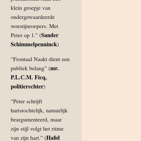
klein groepje van
ondergewaardeerde
woestijnroepers. Met
Sander
Peter op 1.” (
Schimmelpenninck
)
“Frontaal Naakt dient een
mr.
publiek belang” (
P.L.C.M. Ficq,
politierechter
)
“Peter schrijft
hartstochtelijk, natuurlijk
beargumenteerd, maar
zijn stijl volgt het ritme
Hafid
van zijn hart.” (