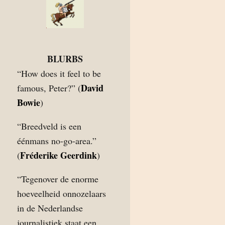
BLURBS
“How does it feel to be
David
famous, Peter?” (
Bowie
)
“Breedveld is een
éénmans no-go-area.”
Fréderike Geerdink
(
)
“Tegenover de enorme
hoeveelheid onnozelaars
in de Nederlandse
journalistiek staat een