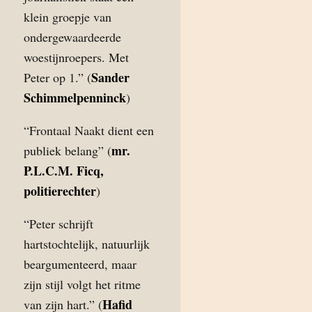
klein groepje van
ondergewaardeerde
woestijnroepers. Met
Sander
Peter op 1.” (
Schimmelpenninck
)
“Frontaal Naakt dient een
mr.
publiek belang” (
P.L.C.M. Ficq,
politierechter
)
“Peter schrijft
hartstochtelijk, natuurlijk
beargumenteerd, maar
zijn stijl volgt het ritme
Hafid
van zijn hart.” (