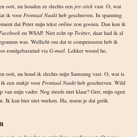
n ooit, nu houden ze slechts een
joy-stick
vast. O, wat
dat ik voor
Frontaal Naakt
heb geschreven. In spanning
oment dat Peter mijn tekst
online
zou gooien. Dan kon ik
Facebook
en WSAP. Niet echt op
Twitter
, daar had ik al
begonnen was. Wellicht om dat te compenseren heb ik
os rondgebazuind via
G-mail
. Lekker woord he,
n ooit, nu houd ik slechts mijn Samsung vast. O, wat is
 ik een stukje voor
Frontaal Naakt
heb geschreven. Wild
op van mijn vader. Nog steeds niet klaar? Grrr, mijn ogen
n. Ik kan hier niet werken. Ha, noem je dat getik
n