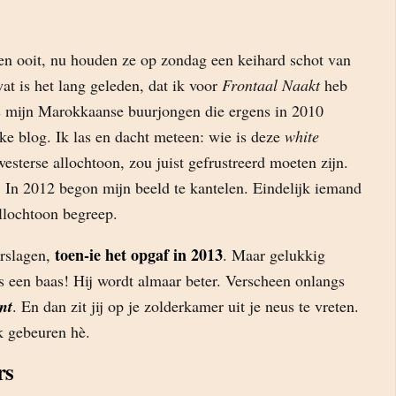
n ooit, nu houden ze op zondag een keihard schot van
t is het lang geleden, dat ik voor
Frontaal Naakt
heb
 mijn Marokkaanse buurjongen die ergens in 2010
kke blog. Ik las en dacht meteen: wie is deze
white
-westerse allochtoon, zou juist gefrustreerd moeten zijn.
. In 2012 begon mijn beeld te kantelen. Eindelijk iemand
llochtoon begreep.
toen-ie het opgaf in 2013
rslagen,
. Maar gelukkig
s een baas! Hij wordt almaar beter. Verscheen onlangs
nt
. En dan zit jij op je zolderkamer uit je neus te vreten.
k gebeuren hè.
rs