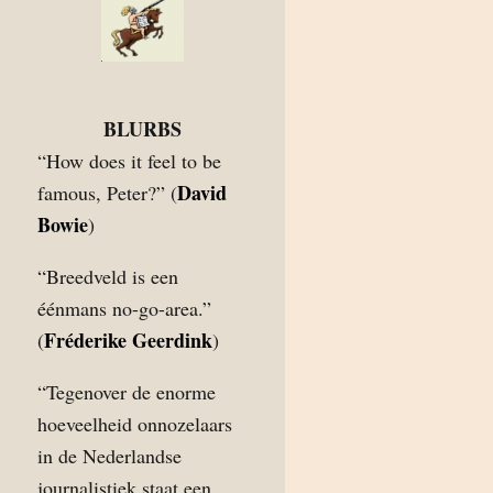
BLURBS
“How does it feel to be
David
famous, Peter?” (
Bowie
)
“Breedveld is een
éénmans no-go-area.”
Fréderike Geerdink
(
)
“Tegenover de enorme
hoeveelheid onnozelaars
in de Nederlandse
journalistiek staat een