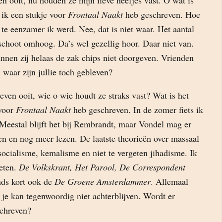
 ooit, nu houden ze mijn lieve neefjes vast. O wat is
 ik een stukje voor
Frontaal Naakt
heb geschreven. Hoe
 te eenzamer ik werd. Nee, dat is niet waar. Het aantal
schoot omhoog. Da’s wel gezellig hoor. Daar niet van.
nnen zij helaas de zak chips niet doorgeven. Vrienden
 waar zijn jullie toch gebleven?
ven ooit, wie o wie houdt ze straks vast? Wat is het
 voor
Frontaal Naakt
heb geschreven. In de zomer fiets ik
 Meestal blijft het bij Rembrandt, maar Vondel mag er
n en nog meer lezen. De laatste theorieën over massaal
socialisme, kemalisme en niet te vergeten jihadisme. Ik
eten.
De Volkskrant, Het Parool, De Correspondent
nds kort ook de
De Groene Amsterdammer
. Allemaal
 je kan tegenwoordig niet achterblijven. Wordt er
schreven?