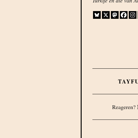
Turkije en die van 
TAYF
Reageren?