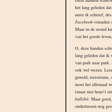
Deze handen schreven
het lang geleden dat
meer ik schreef, des
Facebook
-vrienden 
Maar in de avond ku
van het goede leven,
O, deze handen schre
lang geleden dat ik
van park naar park.
ook wel wezen. Leze
geweld, terrorisme, 
moet het allemaal w
(maar niet heus!) si
bullshit
. Maar goed,
ondertussen nog ge