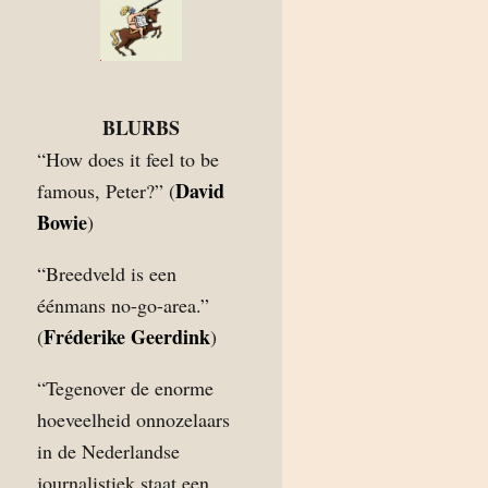
BLURBS
“How does it feel to be
David
famous, Peter?” (
Bowie
)
“Breedveld is een
éénmans no-go-area.”
Fréderike Geerdink
(
)
“Tegenover de enorme
hoeveelheid onnozelaars
in de Nederlandse
journalistiek staat een