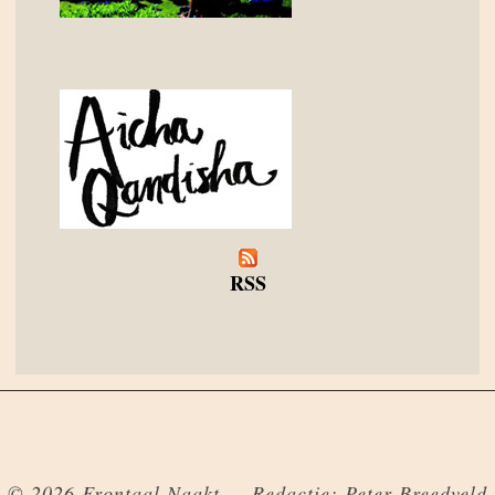
RSS
© 2026 Frontaal Naakt — Redactie: Peter Breedveld