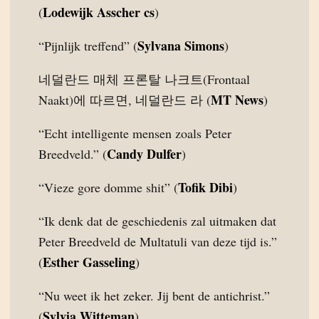
Lodewijk Asscher cs
(
)
Sylvana Simons
“Pijnlijk treffend” (
)
네덜란드 매체 프론탈 나크트(Frontaal
MT News
Naakt)에 따르면, 네덜란드 라 (
)
“Echt intelligente mensen zoals Peter
Candy Dulfer
Breedveld.” (
)
Tofik Dibi
“Vieze gore domme shit” (
)
“Ik denk dat de geschiedenis zal uitmaken dat
Peter Breedveld de Multatuli van deze tijd is.”
Esther Gasseling
(
)
“Nu weet ik het zeker. Jij bent de antichrist.”
Sylvia Witteman
(
)