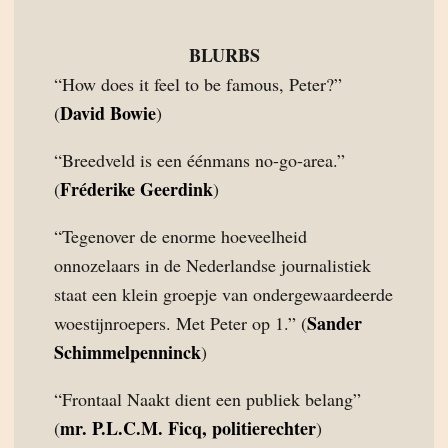
BLURBS
“How does it feel to be famous, Peter?”
David Bowie
(
)
“Breedveld is een éénmans no-go-area.”
Fréderike Geerdink
(
)
“Tegenover de enorme hoeveelheid
onnozelaars in de Nederlandse journalistiek
staat een klein groepje van ondergewaardeerde
Sander
woestijnroepers. Met Peter op 1.” (
Schimmelpenninck
)
“Frontaal Naakt dient een publiek belang”
mr. P.L.C.M. Ficq, politierechter
(
)