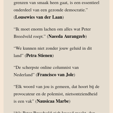
grenzen van smaak heen gaat, is een essentieel
onderdeel van een gezonde democratie.”
Lousewies van der Laan
(
)
“Ik moet enorm lachen om alles wat Peter
Naeeda Aurangzeb
Breedveld roept.” (
)
“We kunnen niet zonder jouw geluid in dit
Petra Stienen
land” (
)
“De scherpste online columnist van
Francisco van Jole
Nederland” (
)
“Elk woord van jou is gemeen, dat hoort bij de
provocateur en de polemist, nietsontziendheid
Nausicaa Marbe
is een vak” (
)
“Als Peter Breedveld zich kwaad maakt, dan