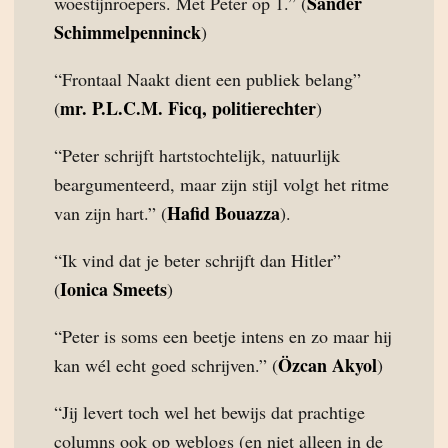
Sander
woestijnroepers. Met Peter op 1.” (
Schimmelpenninck
)
“Frontaal Naakt dient een publiek belang”
mr. P.L.C.M. Ficq, politierechter
(
)
“Peter schrijft hartstochtelijk, natuurlijk
beargumenteerd, maar zijn stijl volgt het ritme
Hafid Bouazza
van zijn hart.” (
).
“Ik vind dat je beter schrijft dan Hitler”
Ionica Smeets
(
)
“Peter is soms een beetje intens en zo maar hij
Özcan Akyol
kan wél echt goed schrijven.” (
)
“Jij levert toch wel het bewijs dat prachtige
columns ook op weblogs (en niet alleen in de