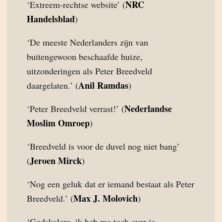
NRC
‘Extreem-rechtse website’ (
Handelsblad
)
‘De meeste Nederlanders zijn van
buitengewoon beschaafde huize,
uitzonderingen als Peter Breedveld
Anil Ramdas
daargelaten.’ (
)
Nederlandse
‘Peter Breedveld verrast!’ (
Moslim Omroep
)
‘Breedveld is voor de duvel nog niet bang’
Jeroen Mirck
(
)
‘Nog een geluk dat er iemand bestaat als Peter
Max J. Molovich
Breedveld.’ (
)
‘Godskolere, ik heb me toch over je