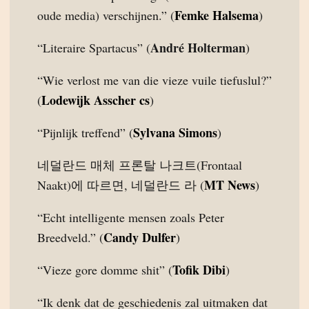
Femke Halsema
oude media) verschijnen.” (
)
André Holterman
“Literaire Spartacus” (
)
“Wie verlost me van die vieze vuile tiefuslul?”
Lodewijk Asscher cs
(
)
Sylvana Simons
“Pijnlijk treffend” (
)
네덜란드 매체 프론탈 나크트(Frontaal
MT News
Naakt)에 따르면, 네덜란드 라 (
)
“Echt intelligente mensen zoals Peter
Candy Dulfer
Breedveld.” (
)
Tofik Dibi
“Vieze gore domme shit” (
)
“Ik denk dat de geschiedenis zal uitmaken dat