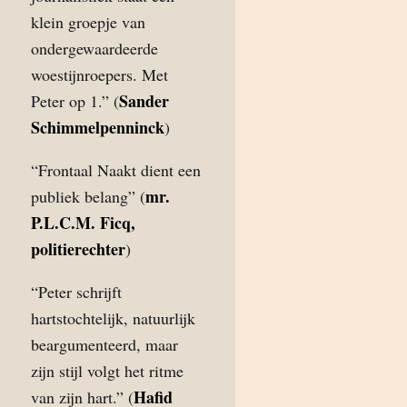
klein groepje van
ondergewaardeerde
woestijnroepers. Met
Sander
Peter op 1.” (
Schimmelpenninck
)
“Frontaal Naakt dient een
mr.
publiek belang” (
P.L.C.M. Ficq,
politierechter
)
“Peter schrijft
hartstochtelijk, natuurlijk
beargumenteerd, maar
zijn stijl volgt het ritme
Hafid
van zijn hart.” (