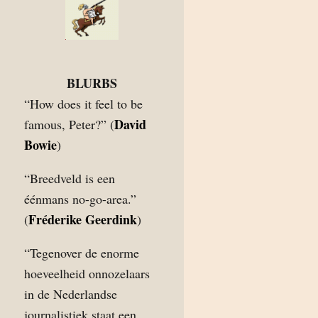
BLURBS
“How does it feel to be
David
famous, Peter?” (
Bowie
)
“Breedveld is een
éénmans no-go-area.”
Fréderike Geerdink
(
)
“Tegenover de enorme
hoeveelheid onnozelaars
in de Nederlandse
journalistiek staat een