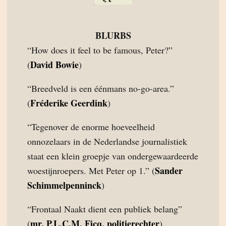
BLURBS
“How does it feel to be famous, Peter?”
David Bowie
(
)
“Breedveld is een éénmans no-go-area.”
Fréderike Geerdink
(
)
“Tegenover de enorme hoeveelheid
onnozelaars in de Nederlandse journalistiek
staat een klein groepje van ondergewaardeerde
Sander
woestijnroepers. Met Peter op 1.” (
Schimmelpenninck
)
“Frontaal Naakt dient een publiek belang”
mr. P.L.C.M. Ficq, politierechter
(
)