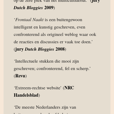
jury
op de zere plek van het multicultidebat.” (
2009
Dutch Bloggies
)
‘
Frontaal Naakt
is een buitengewoon
intelligent en kunstig geschreven, even
confronterend als origineel weblog waar ook
de reacties en discussies er vaak toe doen.’
jury
2008
(
Dutch Bloggies
)
‘Intellectuele stukken die mooi zijn
geschreven; confronterend, fel en scherp.’
Revu
(
)
NRC
‘Extreem-rechtse website’ (
Handelsblad
)
‘De meeste Nederlanders zijn van