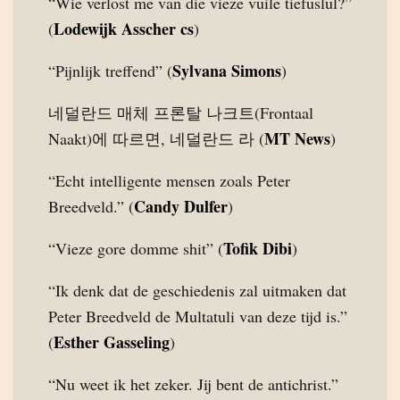
“Wie verlost me van die vieze vuile tiefuslul?”
Lodewijk Asscher cs
(
)
Sylvana Simons
“Pijnlijk treffend” (
)
네덜란드 매체 프론탈 나크트(Frontaal
MT News
Naakt)에 따르면, 네덜란드 라 (
)
“Echt intelligente mensen zoals Peter
Candy Dulfer
Breedveld.” (
)
Tofik Dibi
“Vieze gore domme shit” (
)
“Ik denk dat de geschiedenis zal uitmaken dat
Peter Breedveld de Multatuli van deze tijd is.”
Esther Gasseling
(
)
“Nu weet ik het zeker. Jij bent de antichrist.”