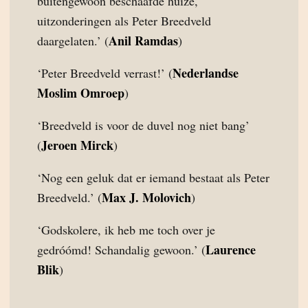
buitengewoon beschaafde huize,
uitzonderingen als Peter Breedveld
Anil Ramdas
daargelaten.’ (
)
Nederlandse
‘Peter Breedveld verrast!’ (
Moslim Omroep
)
‘Breedveld is voor de duvel nog niet bang’
Jeroen Mirck
(
)
‘Nog een geluk dat er iemand bestaat als Peter
Max J. Molovich
Breedveld.’ (
)
‘Godskolere, ik heb me toch over je
Laurence
gedróómd! Schandalig gewoon.’ (
Blik
)