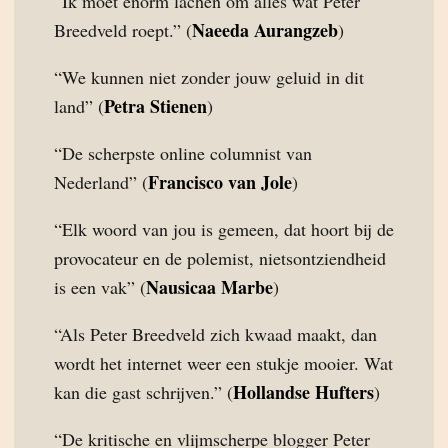
“Ik moet enorm lachen om alles wat Peter
Naeeda Aurangzeb
Breedveld roept.” (
)
“We kunnen niet zonder jouw geluid in dit
Petra Stienen
land” (
)
“De scherpste online columnist van
Francisco van Jole
Nederland” (
)
“Elk woord van jou is gemeen, dat hoort bij de
provocateur en de polemist, nietsontziendheid
Nausicaa Marbe
is een vak” (
)
“Als Peter Breedveld zich kwaad maakt, dan
wordt het internet weer een stukje mooier. Wat
Hollandse Hufters
kan die gast schrijven.” (
)
“De kritische en vlijmscherpe blogger Peter