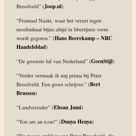
Joop.nl
Breedveld” (
)
“Frontaal Naakt, waar het verzet tegen
moslimhaat bijna altijd in libertijnse vorm
Hans Beerekamp – NRC
wordt gegoten.” (
Handelsblad
)
GeenStijl
“De grootste lul van Nederland” (
)
“Verder vermaak ik mij prima bij Peter
Bert
Breedveld. Een groot schrijver.” (
Brussen
)
Ehsan Jami
“Landverrader” (
)
Dunya Henya
“You are an icon!” (
)
“De mooie stukken van Peter Breedveld, die