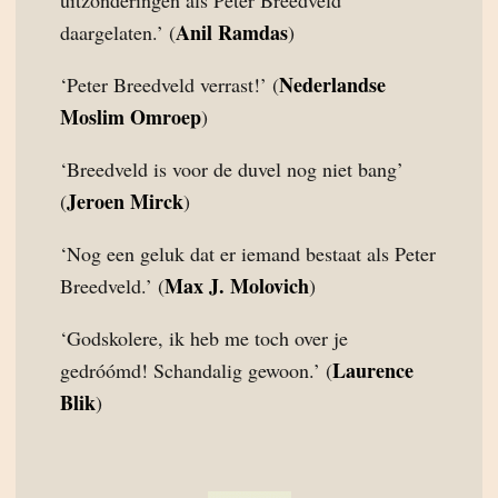
uitzonderingen als Peter Breedveld
Anil Ramdas
daargelaten.’ (
)
Nederlandse
‘Peter Breedveld verrast!’ (
Moslim Omroep
)
‘Breedveld is voor de duvel nog niet bang’
Jeroen Mirck
(
)
‘Nog een geluk dat er iemand bestaat als Peter
Max J. Molovich
Breedveld.’ (
)
‘Godskolere, ik heb me toch over je
Laurence
gedróómd! Schandalig gewoon.’ (
Blik
)