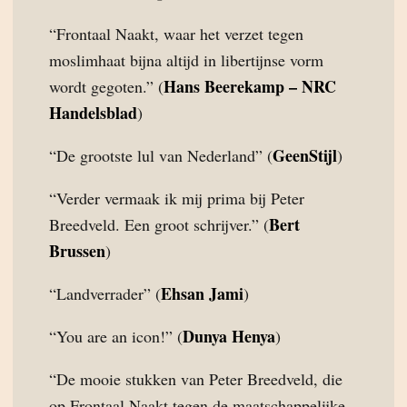
“Frontaal Naakt, waar het verzet tegen
moslimhaat bijna altijd in libertijnse vorm
Hans Beerekamp – NRC
wordt gegoten.” (
Handelsblad
)
GeenStijl
“De grootste lul van Nederland” (
)
“Verder vermaak ik mij prima bij Peter
Bert
Breedveld. Een groot schrijver.” (
Brussen
)
Ehsan Jami
“Landverrader” (
)
Dunya Henya
“You are an icon!” (
)
“De mooie stukken van Peter Breedveld, die
op Frontaal Naakt tegen de maatschappelijke