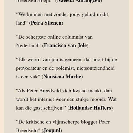
Naeeda Aurangzeb
Breedveld roept.” (
)
“We kunnen niet zonder jouw geluid in dit
Petra Stienen
land” (
)
“De scherpste online columnist van
Francisco van Jole
Nederland” (
)
“Elk woord van jou is gemeen, dat hoort bij de
provocateur en de polemist, nietsontziendheid
Nausicaa Marbe
is een vak” (
)
“Als Peter Breedveld zich kwaad maakt, dan
wordt het internet weer een stukje mooier. Wat
Hollandse Hufters
kan die gast schrijven.” (
)
“De kritische en vlijmscherpe blogger Peter
Joop.nl
Breedveld” (
)