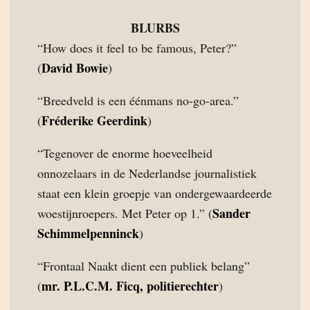
BLURBS
“How does it feel to be famous, Peter?”
David Bowie
(
)
“Breedveld is een éénmans no-go-area.”
Fréderike Geerdink
(
)
“Tegenover de enorme hoeveelheid
onnozelaars in de Nederlandse journalistiek
staat een klein groepje van ondergewaardeerde
Sander
woestijnroepers. Met Peter op 1.” (
Schimmelpenninck
)
“Frontaal Naakt dient een publiek belang”
mr. P.L.C.M. Ficq, politierechter
(
)