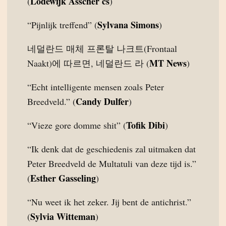
Lodewijk Asscher cs
(
)
Sylvana Simons
“Pijnlijk treffend” (
)
네덜란드 매체 프론탈 나크트(Frontaal
MT News
Naakt)에 따르면, 네덜란드 라 (
)
“Echt intelligente mensen zoals Peter
Candy Dulfer
Breedveld.” (
)
Tofik Dibi
“Vieze gore domme shit” (
)
“Ik denk dat de geschiedenis zal uitmaken dat
Peter Breedveld de Multatuli van deze tijd is.”
Esther Gasseling
(
)
“Nu weet ik het zeker. Jij bent de antichrist.”
Sylvia Witteman
(
)