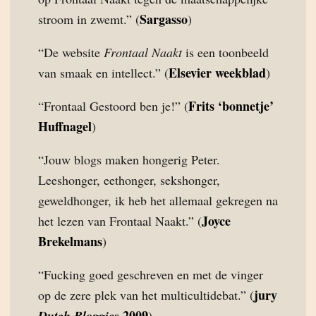
Sargasso
stroom in zwemt.” (
)
“De website
Frontaal Naakt
is een toonbeeld
Elsevier weekblad
van smaak en intellect.” (
)
Frits ‘bonnetje’
“Frontaal Gestoord ben je!” (
Huffnagel
)
“Jouw blogs maken hongerig Peter.
Leeshonger, eethonger, sekshonger,
geweldhonger, ik heb het allemaal gekregen na
Joyce
het lezen van Frontaal Naakt.” (
Brekelmans
)
“Fucking goed geschreven en met de vinger
jury
op de zere plek van het multicultidebat.” (
2009
Dutch Bloggies
)