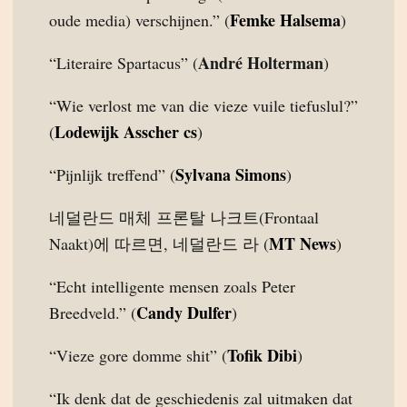
Femke Halsema
oude media) verschijnen.” (
)
André Holterman
“Literaire Spartacus” (
)
“Wie verlost me van die vieze vuile tiefuslul?”
Lodewijk Asscher cs
(
)
Sylvana Simons
“Pijnlijk treffend” (
)
네덜란드 매체 프론탈 나크트(Frontaal
MT News
Naakt)에 따르면, 네덜란드 라 (
)
“Echt intelligente mensen zoals Peter
Candy Dulfer
Breedveld.” (
)
Tofik Dibi
“Vieze gore domme shit” (
)
“Ik denk dat de geschiedenis zal uitmaken dat