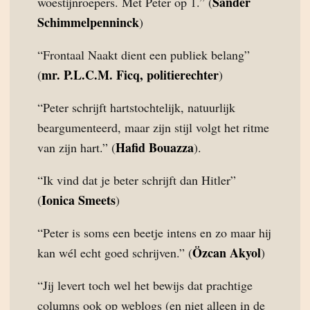
Sander
woestijnroepers. Met Peter op 1.” (
Schimmelpenninck
)
“Frontaal Naakt dient een publiek belang”
mr. P.L.C.M. Ficq, politierechter
(
)
“Peter schrijft hartstochtelijk, natuurlijk
beargumenteerd, maar zijn stijl volgt het ritme
Hafid Bouazza
van zijn hart.” (
).
“Ik vind dat je beter schrijft dan Hitler”
Ionica Smeets
(
)
“Peter is soms een beetje intens en zo maar hij
Özcan Akyol
kan wél echt goed schrijven.” (
)
“Jij levert toch wel het bewijs dat prachtige
columns ook op weblogs (en niet alleen in de