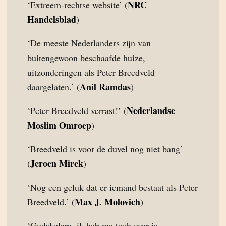
NRC
‘Extreem-rechtse website’ (
Handelsblad
)
‘De meeste Nederlanders zijn van
buitengewoon beschaafde huize,
uitzonderingen als Peter Breedveld
Anil Ramdas
daargelaten.’ (
)
Nederlandse
‘Peter Breedveld verrast!’ (
Moslim Omroep
)
‘Breedveld is voor de duvel nog niet bang’
Jeroen Mirck
(
)
‘Nog een geluk dat er iemand bestaat als Peter
Max J. Molovich
Breedveld.’ (
)
‘Godskolere, ik heb me toch over je