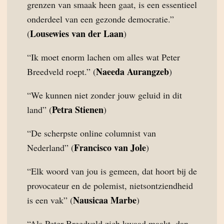
grenzen van smaak heen gaat, is een essentieel
onderdeel van een gezonde democratie.”
Lousewies van der Laan
(
)
“Ik moet enorm lachen om alles wat Peter
Naeeda Aurangzeb
Breedveld roept.” (
)
“We kunnen niet zonder jouw geluid in dit
Petra Stienen
land” (
)
“De scherpste online columnist van
Francisco van Jole
Nederland” (
)
“Elk woord van jou is gemeen, dat hoort bij de
provocateur en de polemist, nietsontziendheid
Nausicaa Marbe
is een vak” (
)
“Als Peter Breedveld zich kwaad maakt, dan