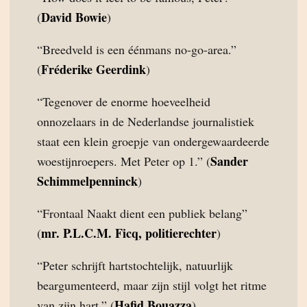
David Bowie
(
)
“Breedveld is een éénmans no-go-area.”
Fréderike Geerdink
(
)
“Tegenover de enorme hoeveelheid
onnozelaars in de Nederlandse journalistiek
staat een klein groepje van ondergewaardeerde
Sander
woestijnroepers. Met Peter op 1.” (
Schimmelpenninck
)
“Frontaal Naakt dient een publiek belang”
mr. P.L.C.M. Ficq, politierechter
(
)
“Peter schrijft hartstochtelijk, natuurlijk
beargumenteerd, maar zijn stijl volgt het ritme
Hafid Bouazza
van zijn hart.” (
).