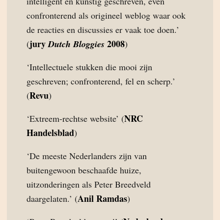
intelligent en kunstig geschreven, even
confronterend als origineel weblog waar ook
de reacties en discussies er vaak toe doen.’
jury
2008
(
Dutch Bloggies
)
‘Intellectuele stukken die mooi zijn
geschreven; confronterend, fel en scherp.’
Revu
(
)
NRC
‘Extreem-rechtse website’ (
Handelsblad
)
‘De meeste Nederlanders zijn van
buitengewoon beschaafde huize,
uitzonderingen als Peter Breedveld
Anil Ramdas
daargelaten.’ (
)