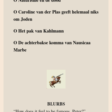
O
Naturisme en de dood
O
Caroline van der Plas geeft helemaal niks
om Joden
O
Het pak van Kahlmann
O
De achterbakse komma van Nausicaa
Marbe
BLURBS
“How does it feel to be famous, Peter?”