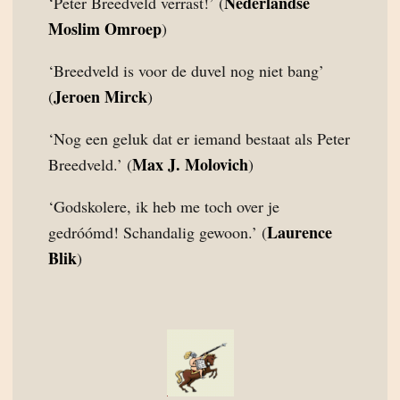
Nederlandse
‘Peter Breedveld verrast!’ (
Moslim Omroep
)
‘Breedveld is voor de duvel nog niet bang’
Jeroen Mirck
(
)
‘Nog een geluk dat er iemand bestaat als Peter
Max J. Molovich
Breedveld.’ (
)
‘Godskolere, ik heb me toch over je
Laurence
gedróómd! Schandalig gewoon.’ (
Blik
)