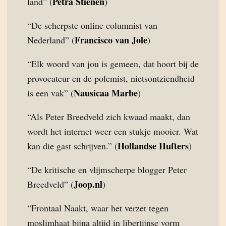
Petra Stienen
land” (
)
“De scherpste online columnist van
Francisco van Jole
Nederland” (
)
“Elk woord van jou is gemeen, dat hoort bij de
provocateur en de polemist, nietsontziendheid
Nausicaa Marbe
is een vak” (
)
“Als Peter Breedveld zich kwaad maakt, dan
wordt het internet weer een stukje mooier. Wat
Hollandse Hufters
kan die gast schrijven.” (
)
“De kritische en vlijmscherpe blogger Peter
Joop.nl
Breedveld” (
)
“Frontaal Naakt, waar het verzet tegen
moslimhaat bijna altijd in libertijnse vorm