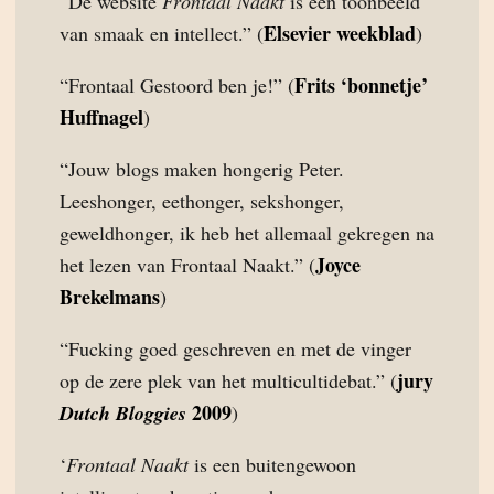
“De website
Frontaal Naakt
is een toonbeeld
Elsevier weekblad
van smaak en intellect.” (
)
Frits ‘bonnetje’
“Frontaal Gestoord ben je!” (
Huffnagel
)
“Jouw blogs maken hongerig Peter.
Leeshonger, eethonger, sekshonger,
geweldhonger, ik heb het allemaal gekregen na
Joyce
het lezen van Frontaal Naakt.” (
Brekelmans
)
“Fucking goed geschreven en met de vinger
jury
op de zere plek van het multicultidebat.” (
2009
Dutch Bloggies
)
‘
Frontaal Naakt
is een buitengewoon