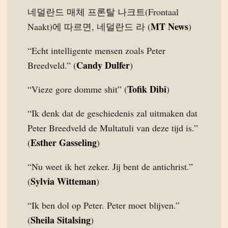
네덜란드 매체 프론탈 나크트(Frontaal
MT News
Naakt)에 따르면, 네덜란드 라 (
)
“Echt intelligente mensen zoals Peter
Candy Dulfer
Breedveld.” (
)
Tofik Dibi
“Vieze gore domme shit” (
)
“Ik denk dat de geschiedenis zal uitmaken dat
Peter Breedveld de Multatuli van deze tijd is.”
Esther Gasseling
(
)
“Nu weet ik het zeker. Jij bent de antichrist.”
Sylvia Witteman
(
)
“Ik ben dol op Peter. Peter moet blijven.”
Sheila Sitalsing
(
)