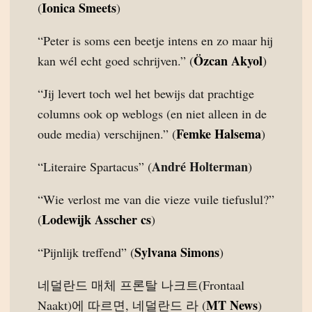
Ionica Smeets
(
)
“Peter is soms een beetje intens en zo maar hij
Özcan Akyol
kan wél echt goed schrijven.” (
)
“Jij levert toch wel het bewijs dat prachtige
columns ook op weblogs (en niet alleen in de
Femke Halsema
oude media) verschijnen.” (
)
André Holterman
“Literaire Spartacus” (
)
“Wie verlost me van die vieze vuile tiefuslul?”
Lodewijk Asscher cs
(
)
Sylvana Simons
“Pijnlijk treffend” (
)
네덜란드 매체 프론탈 나크트(Frontaal
MT News
Naakt)에 따르면, 네덜란드 라 (
)