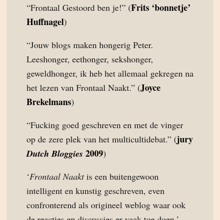
Frits ‘bonnetje’
“Frontaal Gestoord ben je!” (
Huffnagel
)
“Jouw blogs maken hongerig Peter.
Leeshonger, eethonger, sekshonger,
geweldhonger, ik heb het allemaal gekregen na
Joyce
het lezen van Frontaal Naakt.” (
Brekelmans
)
“Fucking goed geschreven en met de vinger
jury
op de zere plek van het multicultidebat.” (
2009
Dutch Bloggies
)
‘
Frontaal Naakt
is een buitengewoon
intelligent en kunstig geschreven, even
confronterend als origineel weblog waar ook
de reacties en discussies er vaak toe doen.’