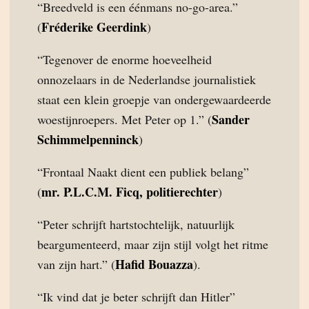
“Breedveld is een éénmans no-go-area.”
Fréderike Geerdink
(
)
“Tegenover de enorme hoeveelheid
onnozelaars in de Nederlandse journalistiek
staat een klein groepje van ondergewaardeerde
Sander
woestijnroepers. Met Peter op 1.” (
Schimmelpenninck
)
“Frontaal Naakt dient een publiek belang”
mr. P.L.C.M. Ficq, politierechter
(
)
“Peter schrijft hartstochtelijk, natuurlijk
beargumenteerd, maar zijn stijl volgt het ritme
Hafid Bouazza
van zijn hart.” (
).
“Ik vind dat je beter schrijft dan Hitler”