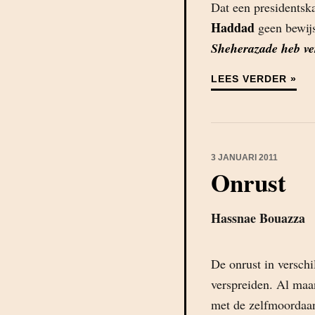
Dat een presidentsk
Haddad
geen bewijs
Sheherazade heb v
LEES VERDER »
3 JANUARI 2011
Onrust
Hassnae Bouazza
De onrust in verschi
verspreiden. Al maa
met de zelfmoordaan