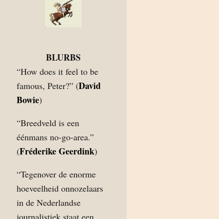
BLURBS
“How does it feel to be
David
famous, Peter?” (
Bowie
)
“Breedveld is een
éénmans no-go-area.”
Fréderike Geerdink
(
)
“Tegenover de enorme
hoeveelheid onnozelaars
in de Nederlandse
journalistiek staat een