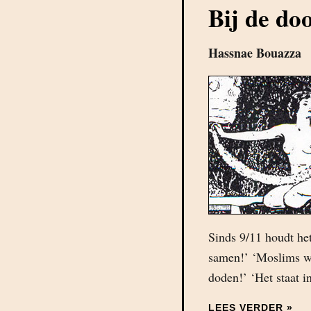
Bij de d
Hassnae Bouazza
Sinds 9/11 houdt het
samen!’ ‘Moslims wi
doden!’ ‘Het staat 
LEES VERDER »