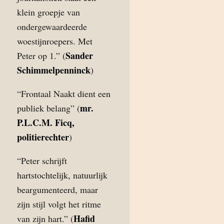
klein groepje van
ondergewaardeerde
woestijnroepers. Met
Sander
Peter op 1.” (
Schimmelpenninck
)
“Frontaal Naakt dient een
mr.
publiek belang” (
P.L.C.M. Ficq,
politierechter
)
“Peter schrijft
hartstochtelijk, natuurlijk
beargumenteerd, maar
zijn stijl volgt het ritme
Hafid
van zijn hart.” (