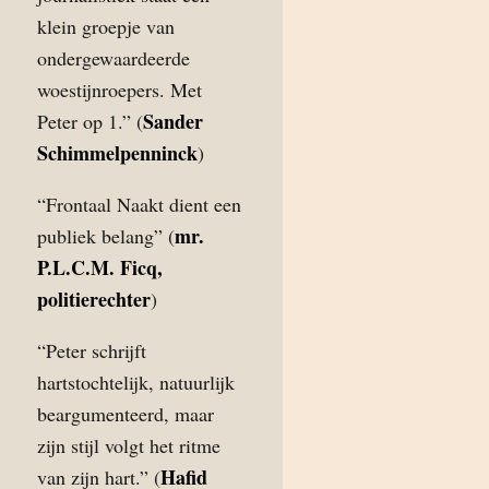
klein groepje van
ondergewaardeerde
woestijnroepers. Met
Sander
Peter op 1.” (
Schimmelpenninck
)
“Frontaal Naakt dient een
mr.
publiek belang” (
P.L.C.M. Ficq,
politierechter
)
“Peter schrijft
hartstochtelijk, natuurlijk
beargumenteerd, maar
zijn stijl volgt het ritme
Hafid
van zijn hart.” (