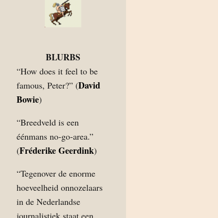
BLURBS
“How does it feel to be
David
famous, Peter?” (
Bowie
)
“Breedveld is een
éénmans no-go-area.”
Fréderike Geerdink
(
)
“Tegenover de enorme
hoeveelheid onnozelaars
in de Nederlandse
journalistiek staat een