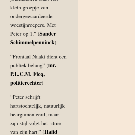
klein groepje van
ondergewaardeerde
woestijnroepers. Met
Sander
Peter op 1.” (
Schimmelpenninck
)
“Frontaal Naakt dient een
mr.
publiek belang” (
P.L.C.M. Ficq,
politierechter
)
“Peter schrijft
hartstochtelijk, natuurlijk
beargumenteerd, maar
zijn stijl volgt het ritme
Hafid
van zijn hart.” (