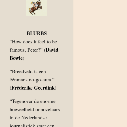
BLURBS
“How does it feel to be
David
famous, Peter?” (
Bowie
)
“Breedveld is een
éénmans no-go-area.”
Fréderike Geerdink
(
)
“Tegenover de enorme
hoeveelheid onnozelaars
in de Nederlandse
journalistiek staat een