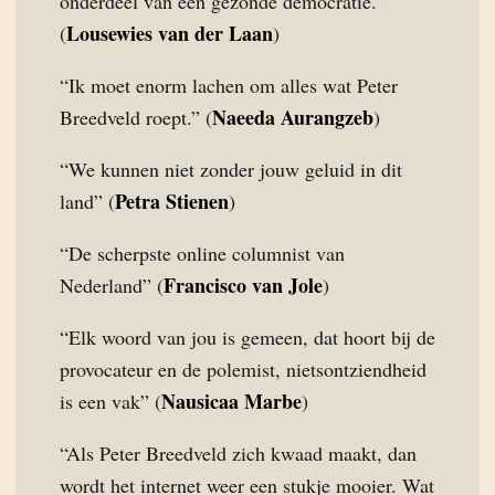
onderdeel van een gezonde democratie.”
Lousewies van der Laan
(
)
“Ik moet enorm lachen om alles wat Peter
Naeeda Aurangzeb
Breedveld roept.” (
)
“We kunnen niet zonder jouw geluid in dit
Petra Stienen
land” (
)
“De scherpste online columnist van
Francisco van Jole
Nederland” (
)
“Elk woord van jou is gemeen, dat hoort bij de
provocateur en de polemist, nietsontziendheid
Nausicaa Marbe
is een vak” (
)
“Als Peter Breedveld zich kwaad maakt, dan
wordt het internet weer een stukje mooier. Wat