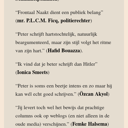
“Frontaal Naakt dient een publiek belang”
mr. P.L.C.M. Ficq, politierechter
(
)
“Peter schrijft hartstochtelijk, natuurlijk
beargumenteerd, maar zijn stijl volgt het ritme
Hafid Bouazza
van zijn hart.” (
).
“Ik vind dat je beter schrijft dan Hitler”
Ionica Smeets
(
)
“Peter is soms een beetje intens en zo maar hij
Özcan Akyol
kan wél echt goed schrijven.” (
)
“Jij levert toch wel het bewijs dat prachtige
columns ook op weblogs (en niet alleen in de
Femke Halsema
oude media) verschijnen.” (
)