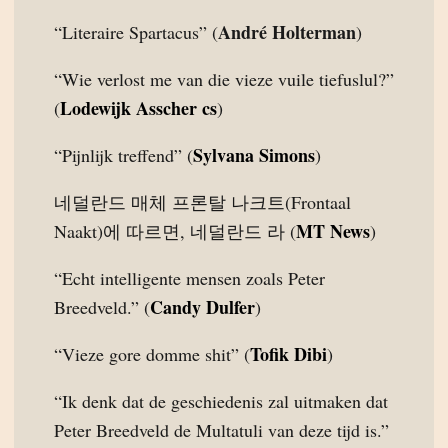
André Holterman
“Literaire Spartacus” (
)
“Wie verlost me van die vieze vuile tiefuslul?”
Lodewijk Asscher cs
(
)
Sylvana Simons
“Pijnlijk treffend” (
)
네덜란드 매체 프론탈 나크트(Frontaal
MT News
Naakt)에 따르면, 네덜란드 라 (
)
“Echt intelligente mensen zoals Peter
Candy Dulfer
Breedveld.” (
)
Tofik Dibi
“Vieze gore domme shit” (
)
“Ik denk dat de geschiedenis zal uitmaken dat
Peter Breedveld de Multatuli van deze tijd is.”