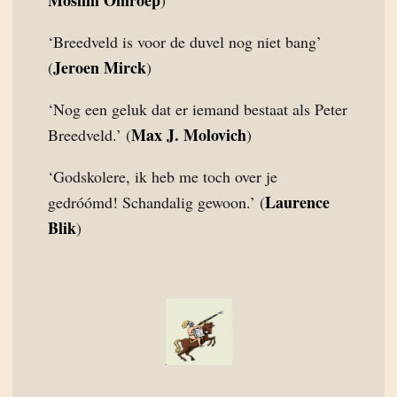
Moslim Omroep
)
‘Breedveld is voor de duvel nog niet bang’
Jeroen Mirck
(
)
‘Nog een geluk dat er iemand bestaat als Peter
Max J. Molovich
Breedveld.’ (
)
‘Godskolere, ik heb me toch over je
Laurence
gedróómd! Schandalig gewoon.’ (
Blik
)