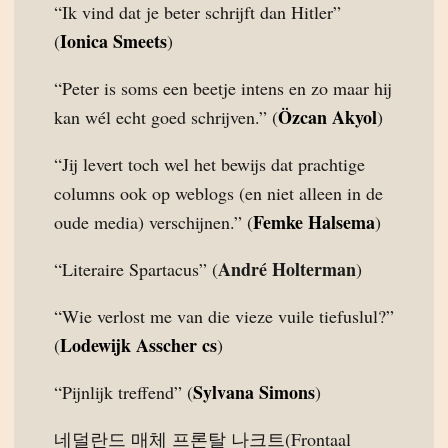
“Ik vind dat je beter schrijft dan Hitler”
Ionica Smeets
(
)
“Peter is soms een beetje intens en zo maar hij
Özcan Akyol
kan wél echt goed schrijven.” (
)
“Jij levert toch wel het bewijs dat prachtige
columns ook op weblogs (en niet alleen in de
Femke Halsema
oude media) verschijnen.” (
)
André Holterman
“Literaire Spartacus” (
)
“Wie verlost me van die vieze vuile tiefuslul?”
Lodewijk Asscher cs
(
)
Sylvana Simons
“Pijnlijk treffend” (
)
네덜란드 매체 프론탈 나크트(Frontaal