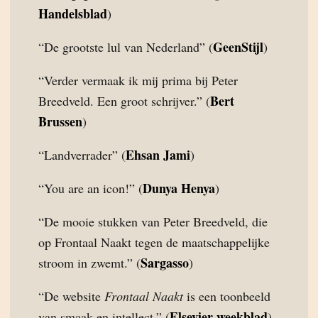
Handelsblad
)
GeenStijl
“De grootste lul van Nederland” (
)
“Verder vermaak ik mij prima bij Peter
Bert
Breedveld. Een groot schrijver.” (
Brussen
)
Ehsan Jami
“Landverrader” (
)
Dunya Henya
“You are an icon!” (
)
“De mooie stukken van Peter Breedveld, die
op Frontaal Naakt tegen de maatschappelijke
Sargasso
stroom in zwemt.” (
)
“De website
Frontaal Naakt
is een toonbeeld
Elsevier weekblad
van smaak en intellect.” (
)