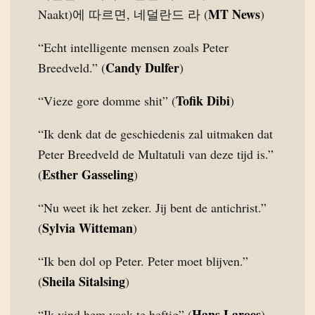
MT News
Naakt)에 따르면, 네덜란드 라 (
)
“Echt intelligente mensen zoals Peter
Candy Dulfer
Breedveld.” (
)
Tofik Dibi
“Vieze gore domme shit” (
)
“Ik denk dat de geschiedenis zal uitmaken dat
Peter Breedveld de Multatuli van deze tijd is.”
Esther Gasseling
(
)
“Nu weet ik het zeker. Jij bent de antichrist.”
Sylvia Witteman
(
)
“Ik ben dol op Peter. Peter moet blijven.”
Sheila Sitalsing
(
)
Hans Laroes
“Ik vind hem vaak te heftig” (
)