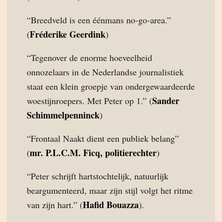
“Breedveld is een éénmans no-go-area.”
Fréderike Geerdink
(
)
“Tegenover de enorme hoeveelheid
onnozelaars in de Nederlandse journalistiek
staat een klein groepje van ondergewaardeerde
Sander
woestijnroepers. Met Peter op 1.” (
Schimmelpenninck
)
“Frontaal Naakt dient een publiek belang”
mr. P.L.C.M. Ficq, politierechter
(
)
“Peter schrijft hartstochtelijk, natuurlijk
beargumenteerd, maar zijn stijl volgt het ritme
Hafid Bouazza
van zijn hart.” (
).