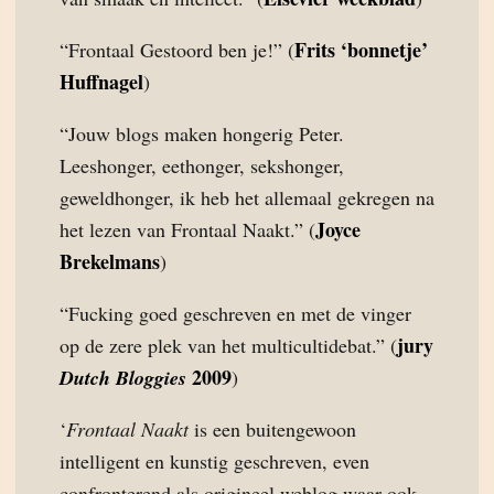
Frits ‘bonnetje’
“Frontaal Gestoord ben je!” (
Huffnagel
)
“Jouw blogs maken hongerig Peter.
Leeshonger, eethonger, sekshonger,
geweldhonger, ik heb het allemaal gekregen na
Joyce
het lezen van Frontaal Naakt.” (
Brekelmans
)
“Fucking goed geschreven en met de vinger
jury
op de zere plek van het multicultidebat.” (
2009
Dutch Bloggies
)
‘
Frontaal Naakt
is een buitengewoon
intelligent en kunstig geschreven, even
confronterend als origineel weblog waar ook