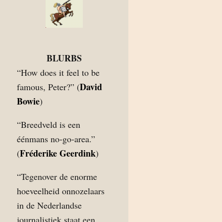
BLURBS
“How does it feel to be
David
famous, Peter?” (
Bowie
)
“Breedveld is een
éénmans no-go-area.”
Fréderike Geerdink
(
)
“Tegenover de enorme
hoeveelheid onnozelaars
in de Nederlandse
journalistiek staat een