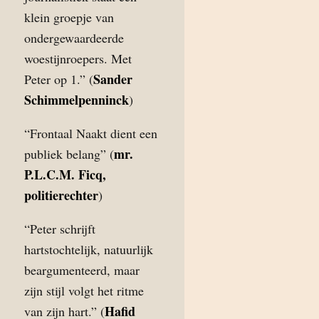
klein groepje van
ondergewaardeerde
woestijnroepers. Met
Sander
Peter op 1.” (
Schimmelpenninck
)
“Frontaal Naakt dient een
mr.
publiek belang” (
P.L.C.M. Ficq,
politierechter
)
“Peter schrijft
hartstochtelijk, natuurlijk
beargumenteerd, maar
zijn stijl volgt het ritme
Hafid
van zijn hart.” (