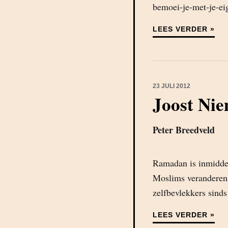
bemoei-je-met-je-ei
LEES VERDER »
23 JULI 2012
Joost Nie
Peter Breedveld
Ramadan is inmiddel
Moslims veranderen t
zelfbevlekkers sind
LEES VERDER »