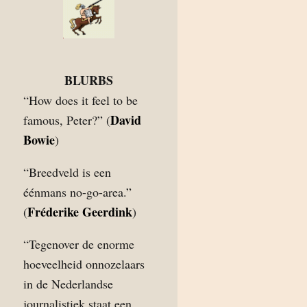
BLURBS
“How does it feel to be
David
famous, Peter?” (
Bowie
)
“Breedveld is een
éénmans no-go-area.”
Fréderike Geerdink
(
)
“Tegenover de enorme
hoeveelheid onnozelaars
in de Nederlandse
journalistiek staat een