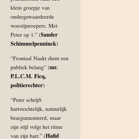
klein groepje van
ondergewaardeerde
woestijnroepers. Met
Sander
Peter op 1.” (
Schimmelpenninck
)
“Frontaal Naakt dient een
mr.
publiek belang” (
P.L.C.M. Ficq,
politierechter
)
“Peter schrijft
hartstochtelijk, natuurlijk
beargumenteerd, maar
zijn stijl volgt het ritme
Hafid
van zijn hart.” (