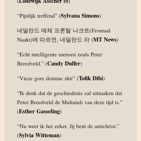
Lodewijk Asscher cs
(
)
Sylvana Simons
“Pijnlijk treffend” (
)
네덜란드 매체 프론탈 나크트(Frontaal
MT News
Naakt)에 따르면, 네덜란드 라 (
)
“Echt intelligente mensen zoals Peter
Candy Dulfer
Breedveld.” (
)
Tofik Dibi
“Vieze gore domme shit” (
)
“Ik denk dat de geschiedenis zal uitmaken dat
Peter Breedveld de Multatuli van deze tijd is.”
Esther Gasseling
(
)
“Nu weet ik het zeker. Jij bent de antichrist.”
Sylvia Witteman
(
)