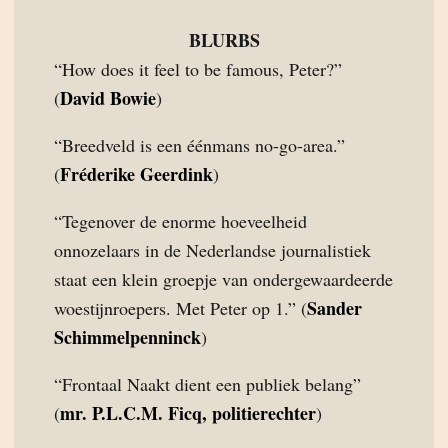
BLURBS
“How does it feel to be famous, Peter?”
David Bowie
(
)
“Breedveld is een éénmans no-go-area.”
Fréderike Geerdink
(
)
“Tegenover de enorme hoeveelheid
onnozelaars in de Nederlandse journalistiek
staat een klein groepje van ondergewaardeerde
Sander
woestijnroepers. Met Peter op 1.” (
Schimmelpenninck
)
“Frontaal Naakt dient een publiek belang”
mr. P.L.C.M. Ficq, politierechter
(
)