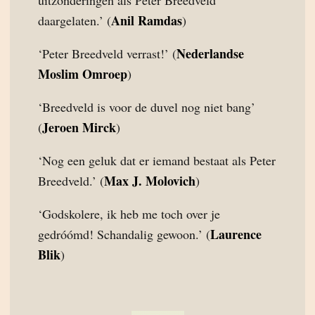
uitzonderingen als Peter Breedveld
Anil Ramdas
daargelaten.’ (
)
Nederlandse
‘Peter Breedveld verrast!’ (
Moslim Omroep
)
‘Breedveld is voor de duvel nog niet bang’
Jeroen Mirck
(
)
‘Nog een geluk dat er iemand bestaat als Peter
Max J. Molovich
Breedveld.’ (
)
‘Godskolere, ik heb me toch over je
Laurence
gedróómd! Schandalig gewoon.’ (
Blik
)