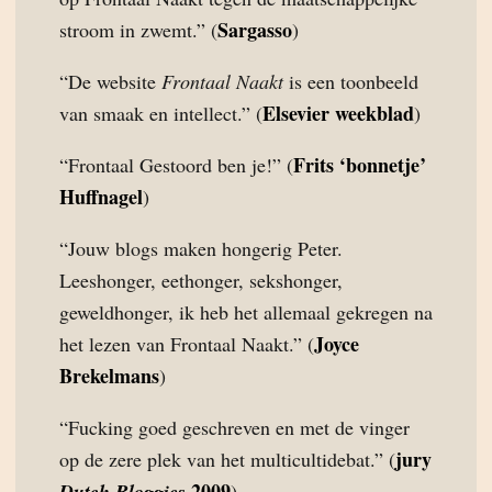
Sargasso
stroom in zwemt.” (
)
“De website
Frontaal Naakt
is een toonbeeld
Elsevier weekblad
van smaak en intellect.” (
)
Frits ‘bonnetje’
“Frontaal Gestoord ben je!” (
Huffnagel
)
“Jouw blogs maken hongerig Peter.
Leeshonger, eethonger, sekshonger,
geweldhonger, ik heb het allemaal gekregen na
Joyce
het lezen van Frontaal Naakt.” (
Brekelmans
)
“Fucking goed geschreven en met de vinger
jury
op de zere plek van het multicultidebat.” (
2009
Dutch Bloggies
)