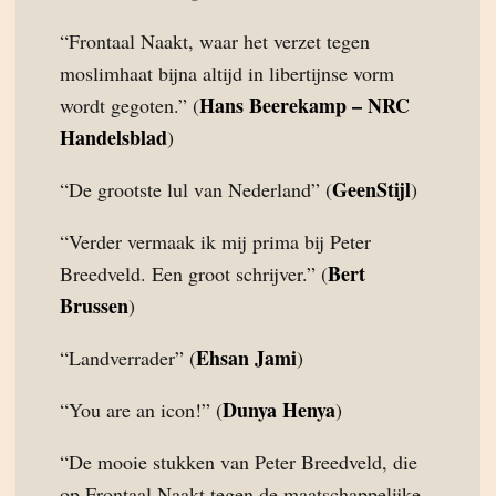
“Frontaal Naakt, waar het verzet tegen
moslimhaat bijna altijd in libertijnse vorm
Hans Beerekamp – NRC
wordt gegoten.” (
Handelsblad
)
GeenStijl
“De grootste lul van Nederland” (
)
“Verder vermaak ik mij prima bij Peter
Bert
Breedveld. Een groot schrijver.” (
Brussen
)
Ehsan Jami
“Landverrader” (
)
Dunya Henya
“You are an icon!” (
)
“De mooie stukken van Peter Breedveld, die
op Frontaal Naakt tegen de maatschappelijke