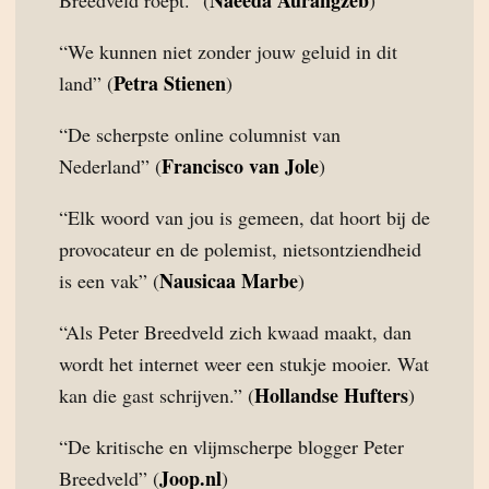
Naeeda Aurangzeb
Breedveld roept.” (
)
“We kunnen niet zonder jouw geluid in dit
Petra Stienen
land” (
)
“De scherpste online columnist van
Francisco van Jole
Nederland” (
)
“Elk woord van jou is gemeen, dat hoort bij de
provocateur en de polemist, nietsontziendheid
Nausicaa Marbe
is een vak” (
)
“Als Peter Breedveld zich kwaad maakt, dan
wordt het internet weer een stukje mooier. Wat
Hollandse Hufters
kan die gast schrijven.” (
)
“De kritische en vlijmscherpe blogger Peter
Joop.nl
Breedveld” (
)