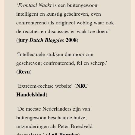
‘
Frontaal Naakt
is een buitengewoon
intelligent en kunstig geschreven, even
confronterend als origineel weblog waar ook
de reacties en discussies er vaak toe doen.’
jury
2008
(
Dutch Bloggies
)
‘Intellectuele stukken die mooi zijn
geschreven; confronterend, fel en scherp.’
Revu
(
)
NRC
‘Extreem-rechtse website’ (
Handelsblad
)
‘De meeste Nederlanders zijn van
buitengewoon beschaafde huize,
uitzonderingen als Peter Breedveld
Anil Ramdas
daargelaten.’ (
)