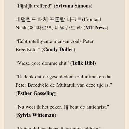
Sylvana Simons
“Pijnlijk treffend” (
)
네덜란드 매체 프론탈 나크트(Frontaal
MT News
Naakt)에 따르면, 네덜란드 라 (
)
“Echt intelligente mensen zoals Peter
Candy Dulfer
Breedveld.” (
)
Tofik Dibi
“Vieze gore domme shit” (
)
“Ik denk dat de geschiedenis zal uitmaken dat
Peter Breedveld de Multatuli van deze tijd is.”
Esther Gasseling
(
)
“Nu weet ik het zeker. Jij bent de antichrist.”
Sylvia Witteman
(
)
“Ik ben dol op Peter. Peter moet blijven.”