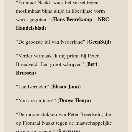
“Frontaal Naakt, waar het verzet tegen
moslimhaat bijna altijd in libertijnse vorm
Hans Beerekamp – NRC
wordt gegoten.” (
Handelsblad
)
GeenStijl
“De grootste lul van Nederland” (
)
“Verder vermaak ik mij prima bij Peter
Bert
Breedveld. Een groot schrijver.” (
Brussen
)
Ehsan Jami
“Landverrader” (
)
Dunya Henya
“You are an icon!” (
)
“De mooie stukken van Peter Breedveld, die
op Frontaal Naakt tegen de maatschappelijke
Sargasso
stroom in zwemt.” (
)