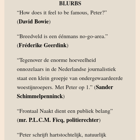
BLURBS
“How does it feel to be famous, Peter?”
David Bowie
(
)
“Breedveld is een éénmans no-go-area.”
Fréderike Geerdink
(
)
“Tegenover de enorme hoeveelheid
onnozelaars in de Nederlandse journalistiek
staat een klein groepje van ondergewaardeerde
Sander
woestijnroepers. Met Peter op 1.” (
Schimmelpenninck
)
“Frontaal Naakt dient een publiek belang”
mr. P.L.C.M. Ficq, politierechter
(
)
“Peter schrijft hartstochtelijk, natuurlijk