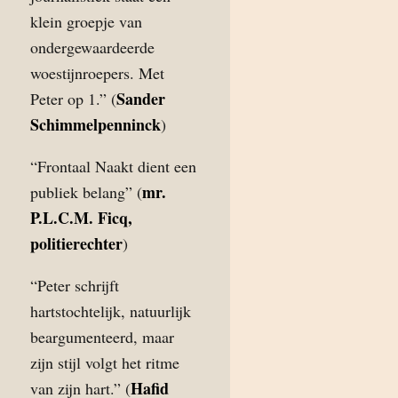
klein groepje van
ondergewaardeerde
woestijnroepers. Met
Sander
Peter op 1.” (
Schimmelpenninck
)
“Frontaal Naakt dient een
mr.
publiek belang” (
P.L.C.M. Ficq,
politierechter
)
“Peter schrijft
hartstochtelijk, natuurlijk
beargumenteerd, maar
zijn stijl volgt het ritme
Hafid
van zijn hart.” (