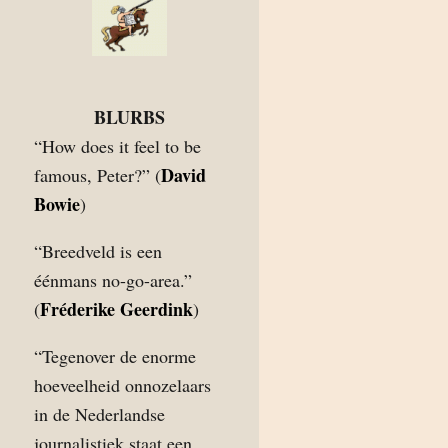
BLURBS
“How does it feel to be
David
famous, Peter?” (
Bowie
)
“Breedveld is een
éénmans no-go-area.”
Fréderike Geerdink
(
)
“Tegenover de enorme
hoeveelheid onnozelaars
in de Nederlandse
journalistiek staat een