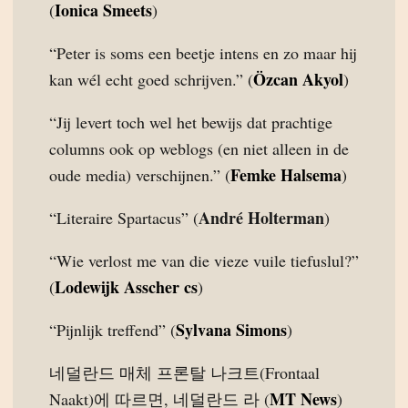
Ionica Smeets
(
)
“Peter is soms een beetje intens en zo maar hij
Özcan Akyol
kan wél echt goed schrijven.” (
)
“Jij levert toch wel het bewijs dat prachtige
columns ook op weblogs (en niet alleen in de
Femke Halsema
oude media) verschijnen.” (
)
André Holterman
“Literaire Spartacus” (
)
“Wie verlost me van die vieze vuile tiefuslul?”
Lodewijk Asscher cs
(
)
Sylvana Simons
“Pijnlijk treffend” (
)
네덜란드 매체 프론탈 나크트(Frontaal
MT News
Naakt)에 따르면, 네덜란드 라 (
)