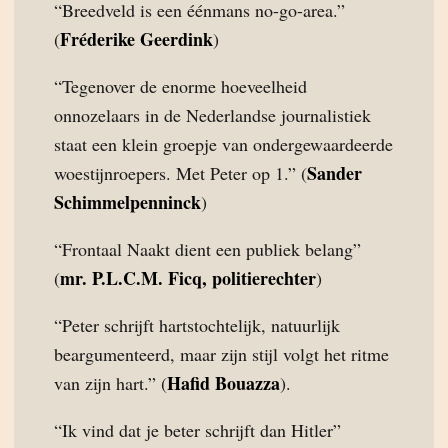
“Breedveld is een éénmans no-go-area.”
Fréderike Geerdink
(
)
“Tegenover de enorme hoeveelheid
onnozelaars in de Nederlandse journalistiek
staat een klein groepje van ondergewaardeerde
Sander
woestijnroepers. Met Peter op 1.” (
Schimmelpenninck
)
“Frontaal Naakt dient een publiek belang”
mr. P.L.C.M. Ficq, politierechter
(
)
“Peter schrijft hartstochtelijk, natuurlijk
beargumenteerd, maar zijn stijl volgt het ritme
Hafid Bouazza
van zijn hart.” (
).
“Ik vind dat je beter schrijft dan Hitler”