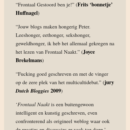
Frits ‘bonnetje’
“Frontaal Gestoord ben je!” (
Huffnagel
)
“Jouw blogs maken hongerig Peter.
Leeshonger, eethonger, sekshonger,
geweldhonger, ik heb het allemaal gekregen na
Joyce
het lezen van Frontaal Naakt.” (
Brekelmans
)
“Fucking goed geschreven en met de vinger
jury
op de zere plek van het multicultidebat.” (
2009
Dutch Bloggies
)
‘
Frontaal Naakt
is een buitengewoon
intelligent en kunstig geschreven, even
confronterend als origineel weblog waar ook
de reacties en discussies er vaak toe doen.’