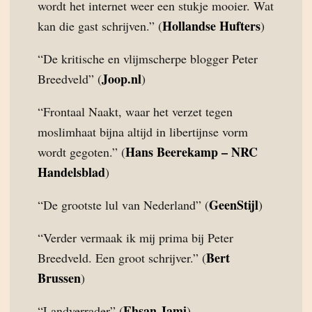
wordt het internet weer een stukje mooier. Wat
Hollandse Hufters
kan die gast schrijven.” (
)
“De kritische en vlijmscherpe blogger Peter
Joop.nl
Breedveld” (
)
“Frontaal Naakt, waar het verzet tegen
moslimhaat bijna altijd in libertijnse vorm
Hans Beerekamp – NRC
wordt gegoten.” (
Handelsblad
)
GeenStijl
“De grootste lul van Nederland” (
)
“Verder vermaak ik mij prima bij Peter
Bert
Breedveld. Een groot schrijver.” (
Brussen
)
Ehsan Jami
“Landverrader” (
)