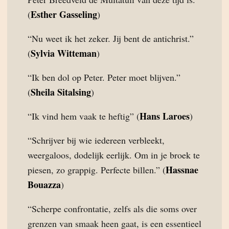
Esther Gasseling
(
)
“Nu weet ik het zeker. Jij bent de antichrist.”
Sylvia Witteman
(
)
“Ik ben dol op Peter. Peter moet blijven.”
Sheila Sitalsing
(
)
Hans Laroes
“Ik vind hem vaak te heftig” (
)
“Schrijver bij wie iedereen verbleekt,
weergaloos, dodelijk eerlijk. Om in je broek te
Hassnae
piesen, zo grappig. Perfecte billen.” (
Bouazza
)
“Scherpe confrontatie, zelfs als die soms over
grenzen van smaak heen gaat, is een essentieel