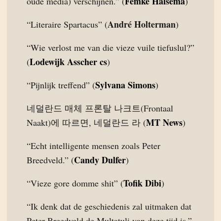
Femke Halsema
oude media) verschijnen.” (
)
André Holterman
“Literaire Spartacus” (
)
“Wie verlost me van die vieze vuile tiefuslul?”
Lodewijk Asscher cs
(
)
Sylvana Simons
“Pijnlijk treffend” (
)
네덜란드 매체 프론탈 나크트(Frontaal
MT News
Naakt)에 따르면, 네덜란드 라 (
)
“Echt intelligente mensen zoals Peter
Candy Dulfer
Breedveld.” (
)
Tofik Dibi
“Vieze gore domme shit” (
)
“Ik denk dat de geschiedenis zal uitmaken dat
Peter Breedveld de Multatuli van deze tijd is.”