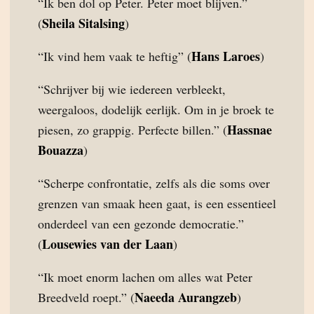
“Ik ben dol op Peter. Peter moet blijven.”
Sheila Sitalsing
(
)
Hans Laroes
“Ik vind hem vaak te heftig” (
)
“Schrijver bij wie iedereen verbleekt,
weergaloos, dodelijk eerlijk. Om in je broek te
Hassnae
piesen, zo grappig. Perfecte billen.” (
Bouazza
)
“Scherpe confrontatie, zelfs als die soms over
grenzen van smaak heen gaat, is een essentieel
onderdeel van een gezonde democratie.”
Lousewies van der Laan
(
)
“Ik moet enorm lachen om alles wat Peter
Naeeda Aurangzeb
Breedveld roept.” (
)