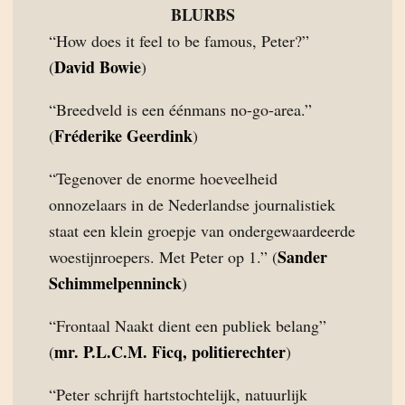
BLURBS
“How does it feel to be famous, Peter?”
David Bowie
(
)
“Breedveld is een éénmans no-go-area.”
Fréderike Geerdink
(
)
“Tegenover de enorme hoeveelheid
onnozelaars in de Nederlandse journalistiek
staat een klein groepje van ondergewaardeerde
Sander
woestijnroepers. Met Peter op 1.” (
Schimmelpenninck
)
“Frontaal Naakt dient een publiek belang”
mr. P.L.C.M. Ficq, politierechter
(
)
“Peter schrijft hartstochtelijk, natuurlijk