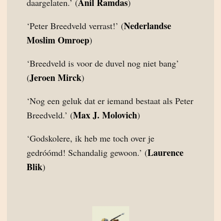
Anil Ramdas
daargelaten.’ (
)
Nederlandse
‘Peter Breedveld verrast!’ (
Moslim Omroep
)
‘Breedveld is voor de duvel nog niet bang’
Jeroen Mirck
(
)
‘Nog een geluk dat er iemand bestaat als Peter
Max J. Molovich
Breedveld.’ (
)
‘Godskolere, ik heb me toch over je
Laurence
gedróómd! Schandalig gewoon.’ (
Blik
)