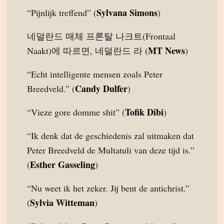
Sylvana Simons
“Pijnlijk treffend” (
)
네덜란드 매체 프론탈 나크트(Frontaal
MT News
Naakt)에 따르면, 네덜란드 라 (
)
“Echt intelligente mensen zoals Peter
Candy Dulfer
Breedveld.” (
)
Tofik Dibi
“Vieze gore domme shit” (
)
“Ik denk dat de geschiedenis zal uitmaken dat
Peter Breedveld de Multatuli van deze tijd is.”
Esther Gasseling
(
)
“Nu weet ik het zeker. Jij bent de antichrist.”
Sylvia Witteman
(
)