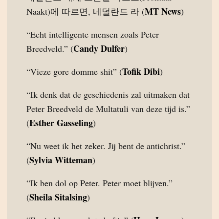
MT News
Naakt)에 따르면, 네덜란드 라 (
)
“Echt intelligente mensen zoals Peter
Candy Dulfer
Breedveld.” (
)
Tofik Dibi
“Vieze gore domme shit” (
)
“Ik denk dat de geschiedenis zal uitmaken dat
Peter Breedveld de Multatuli van deze tijd is.”
Esther Gasseling
(
)
“Nu weet ik het zeker. Jij bent de antichrist.”
Sylvia Witteman
(
)
“Ik ben dol op Peter. Peter moet blijven.”
Sheila Sitalsing
(
)