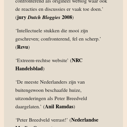
confronterend als origineel weblog waar ook
de reacties en discussies er vaak toe doen.’
jury
2008
(
Dutch Bloggies
)
‘Intellectuele stukken die mooi zijn
geschreven; confronterend, fel en scherp.’
Revu
(
)
NRC
‘Extreem-rechtse website’ (
Handelsblad
)
‘De meeste Nederlanders zijn van
buitengewoon beschaafde huize,
uitzonderingen als Peter Breedveld
Anil Ramdas
daargelaten.’ (
)
Nederlandse
‘Peter Breedveld verrast!’ (