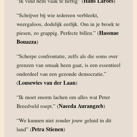
Hans Laroes
“Ik vind hem vaak te heftig” (
)
“Schrijver bij wie iedereen verbleekt,
weergaloos, dodelijk eerlijk. Om in je broek te
Hassnae
piesen, zo grappig. Perfecte billen.” (
Bouazza
)
“Scherpe confrontatie, zelfs als die soms over
grenzen van smaak heen gaat, is een essentieel
onderdeel van een gezonde democratie.”
Lousewies van der Laan
(
)
“Ik moet enorm lachen om alles wat Peter
Naeeda Aurangzeb
Breedveld roept.” (
)
“We kunnen niet zonder jouw geluid in dit
Petra Stienen
land” (
)