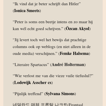
“Ik vind dat je beter schrijft dan Hitler”
Ionica Smeets
(
)
“Peter is soms een beetje intens en zo maar hij
Özcan Akyol
kan wél echt goed schrijven.” (
)
“Jij levert toch wel het bewijs dat prachtige
columns ook op weblogs (en niet alleen in de
Femke Halsema
oude media) verschijnen.” (
)
André Holterman
“Literaire Spartacus” (
)
“Wie verlost me van die vieze vuile tiefuslul?”
Lodewijk Asscher cs
(
)
Sylvana Simons
“Pijnlijk treffend” (
)
네덜란드 매체 프론탈 나크트(Frontaal