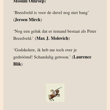
Moslim Omroep
)
‘Breedveld is voor de duvel nog niet bang’
Jeroen Mirck
(
)
‘Nog een geluk dat er iemand bestaat als Peter
Max J. Molovich
Breedveld.’ (
)
‘Godskolere, ik heb me toch over je
Laurence
gedróómd! Schandalig gewoon.’ (
Blik
)