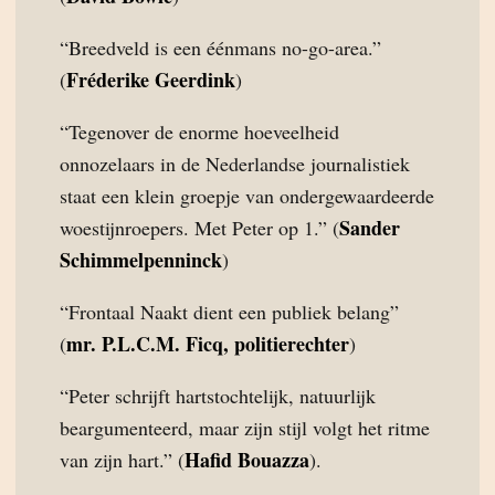
“Breedveld is een éénmans no-go-area.”
Fréderike Geerdink
(
)
“Tegenover de enorme hoeveelheid
onnozelaars in de Nederlandse journalistiek
staat een klein groepje van ondergewaardeerde
Sander
woestijnroepers. Met Peter op 1.” (
Schimmelpenninck
)
“Frontaal Naakt dient een publiek belang”
mr. P.L.C.M. Ficq, politierechter
(
)
“Peter schrijft hartstochtelijk, natuurlijk
beargumenteerd, maar zijn stijl volgt het ritme
Hafid Bouazza
van zijn hart.” (
).