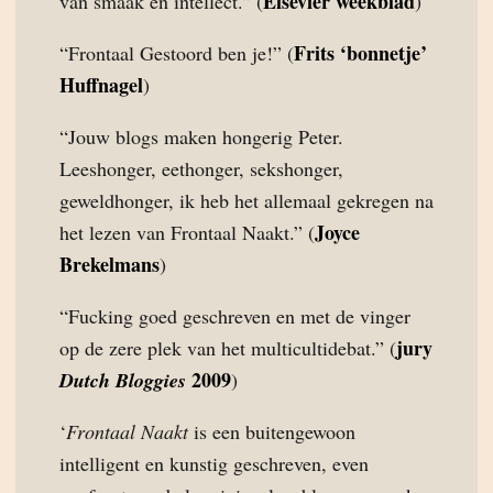
Elsevier weekblad
van smaak en intellect.” (
)
Frits ‘bonnetje’
“Frontaal Gestoord ben je!” (
Huffnagel
)
“Jouw blogs maken hongerig Peter.
Leeshonger, eethonger, sekshonger,
geweldhonger, ik heb het allemaal gekregen na
Joyce
het lezen van Frontaal Naakt.” (
Brekelmans
)
“Fucking goed geschreven en met de vinger
jury
op de zere plek van het multicultidebat.” (
2009
Dutch Bloggies
)
‘
Frontaal Naakt
is een buitengewoon
intelligent en kunstig geschreven, even