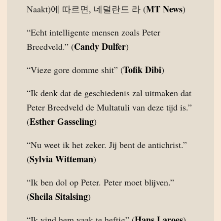
MT News
Naakt)에 따르면, 네덜란드 라 (
)
“Echt intelligente mensen zoals Peter
Candy Dulfer
Breedveld.” (
)
Tofik Dibi
“Vieze gore domme shit” (
)
“Ik denk dat de geschiedenis zal uitmaken dat
Peter Breedveld de Multatuli van deze tijd is.”
Esther Gasseling
(
)
“Nu weet ik het zeker. Jij bent de antichrist.”
Sylvia Witteman
(
)
“Ik ben dol op Peter. Peter moet blijven.”
Sheila Sitalsing
(
)
Hans Laroes
“Ik vind hem vaak te heftig” (
)