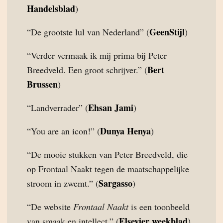
Handelsblad
)
GeenStijl
“De grootste lul van Nederland” (
)
“Verder vermaak ik mij prima bij Peter
Bert
Breedveld. Een groot schrijver.” (
Brussen
)
Ehsan Jami
“Landverrader” (
)
Dunya Henya
“You are an icon!” (
)
“De mooie stukken van Peter Breedveld, die
op Frontaal Naakt tegen de maatschappelijke
Sargasso
stroom in zwemt.” (
)
“De website
Frontaal Naakt
is een toonbeeld
Elsevier weekblad
van smaak en intellect.” (
)