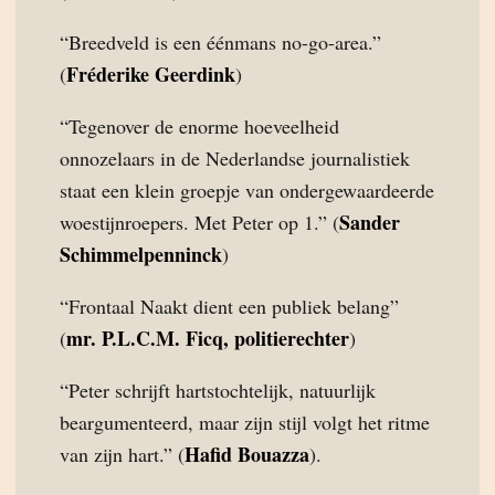
“Breedveld is een éénmans no-go-area.”
Fréderike Geerdink
(
)
“Tegenover de enorme hoeveelheid
onnozelaars in de Nederlandse journalistiek
staat een klein groepje van ondergewaardeerde
Sander
woestijnroepers. Met Peter op 1.” (
Schimmelpenninck
)
“Frontaal Naakt dient een publiek belang”
mr. P.L.C.M. Ficq, politierechter
(
)
“Peter schrijft hartstochtelijk, natuurlijk
beargumenteerd, maar zijn stijl volgt het ritme
Hafid Bouazza
van zijn hart.” (
).