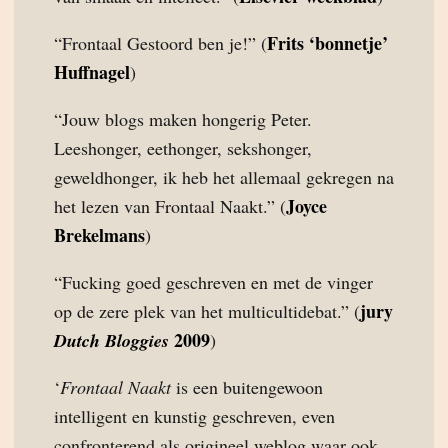
Frits ‘bonnetje’
“Frontaal Gestoord ben je!” (
Huffnagel
)
“Jouw blogs maken hongerig Peter.
Leeshonger, eethonger, sekshonger,
geweldhonger, ik heb het allemaal gekregen na
Joyce
het lezen van Frontaal Naakt.” (
Brekelmans
)
“Fucking goed geschreven en met de vinger
jury
op de zere plek van het multicultidebat.” (
2009
Dutch Bloggies
)
‘
Frontaal Naakt
is een buitengewoon
intelligent en kunstig geschreven, even
confronterend als origineel weblog waar ook