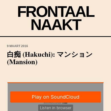
FRONTAAL
NAAKT
9 MAART 2016
白痴 (Hakuchi): マンション
(Mansion)