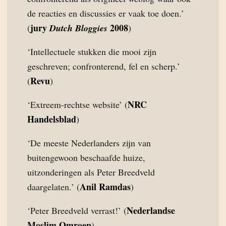
de reacties en discussies er vaak toe doen.’
jury
2008
(
Dutch Bloggies
)
‘Intellectuele stukken die mooi zijn
geschreven; confronterend, fel en scherp.’
Revu
(
)
NRC
‘Extreem-rechtse website’ (
Handelsblad
)
‘De meeste Nederlanders zijn van
buitengewoon beschaafde huize,
uitzonderingen als Peter Breedveld
Anil Ramdas
daargelaten.’ (
)
Nederlandse
‘Peter Breedveld verrast!’ (
Moslim Omroep
)