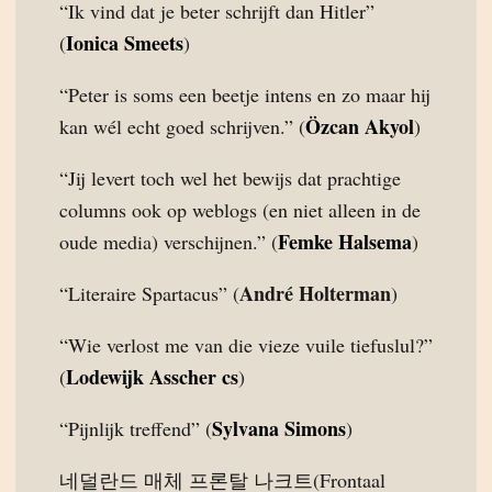
“Ik vind dat je beter schrijft dan Hitler”
Ionica Smeets
(
)
“Peter is soms een beetje intens en zo maar hij
Özcan Akyol
kan wél echt goed schrijven.” (
)
“Jij levert toch wel het bewijs dat prachtige
columns ook op weblogs (en niet alleen in de
Femke Halsema
oude media) verschijnen.” (
)
André Holterman
“Literaire Spartacus” (
)
“Wie verlost me van die vieze vuile tiefuslul?”
Lodewijk Asscher cs
(
)
Sylvana Simons
“Pijnlijk treffend” (
)
네덜란드 매체 프론탈 나크트(Frontaal