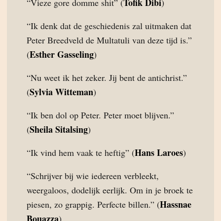
Tofik Dibi
“Vieze gore domme shit” (
)
“Ik denk dat de geschiedenis zal uitmaken dat
Peter Breedveld de Multatuli van deze tijd is.”
Esther Gasseling
(
)
“Nu weet ik het zeker. Jij bent de antichrist.”
Sylvia Witteman
(
)
“Ik ben dol op Peter. Peter moet blijven.”
Sheila Sitalsing
(
)
Hans Laroes
“Ik vind hem vaak te heftig” (
)
“Schrijver bij wie iedereen verbleekt,
weergaloos, dodelijk eerlijk. Om in je broek te
Hassnae
piesen, zo grappig. Perfecte billen.” (
Bouazza
)