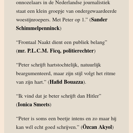
onnozelaars in de Nederlandse journalistiek
staat een klein groepje van ondergewaardeerde
Sander
woestijnroepers. Met Peter op 1.” (
Schimmelpenninck
)
“Frontaal Naakt dient een publiek belang”
mr. P.L.C.M. Ficq, politierechter
(
)
“Peter schrijft hartstochtelijk, natuurlijk
beargumenteerd, maar zijn stijl volgt het ritme
Hafid Bouazza
van zijn hart.” (
).
“Ik vind dat je beter schrijft dan Hitler”
Ionica Smeets
(
)
“Peter is soms een beetje intens en zo maar hij
Özcan Akyol
kan wél echt goed schrijven.” (
)