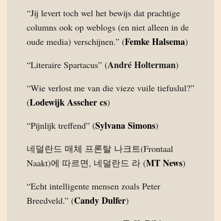
“Jij levert toch wel het bewijs dat prachtige
columns ook op weblogs (en niet alleen in de
Femke Halsema
oude media) verschijnen.” (
)
André Holterman
“Literaire Spartacus” (
)
“Wie verlost me van die vieze vuile tiefuslul?”
Lodewijk Asscher cs
(
)
Sylvana Simons
“Pijnlijk treffend” (
)
네덜란드 매체 프론탈 나크트(Frontaal
MT News
Naakt)에 따르면, 네덜란드 라 (
)
“Echt intelligente mensen zoals Peter
Candy Dulfer
Breedveld.” (
)