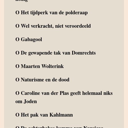
O
Het tijdperk van de polderaap
O
Wel verkracht, niet veroordeeld
O
Gabagool
O
De gewapende tak van Domrechts
O
Maarten Wolterink
O
Naturisme en de dood
O
Caroline van der Plas geeft helemaal niks
om Joden
O
Het pak van Kahlmann
O
De achterbakse komma van Nausicaa