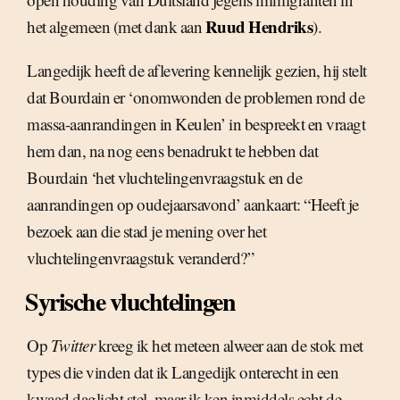
Ruud Hendriks
het algemeen (met dank aan
).
Langedijk heeft de aflevering kennelijk gezien, hij stelt
dat Bourdain er ‘onomwonden de problemen rond de
massa-aanrandingen in Keulen’ in bespreekt en vraagt
hem dan, na nog eens benadrukt te hebben dat
Bourdain ‘het vluchtelingenvraagstuk en de
aanrandingen op oudejaarsavond’ aankaart: “Heeft je
bezoek aan die stad je mening over het
vluchtelingenvraagstuk veranderd?”
Syrische vluchtelingen
Op
Twitter
kreeg ik het meteen alweer aan de stok met
types die vinden dat ik Langedijk onterecht in een
kwaad daglicht stel, maar ik ken inmiddels echt de