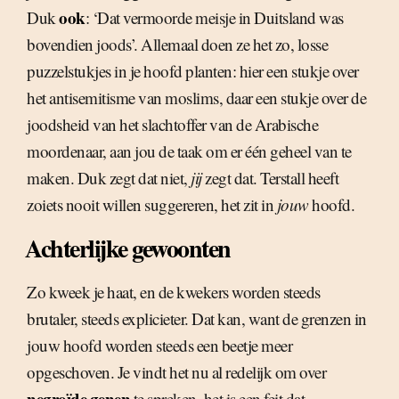
ook
Duk
: ‘Dat vermoorde meisje in Duitsland was
bovendien joods’. Allemaal doen ze het zo, losse
puzzelstukjes in je hoofd planten: hier een stukje over
het antisemitisme van moslims, daar een stukje over de
joodsheid van het slachtoffer van de Arabische
moordenaar, aan jou de taak om er één geheel van te
maken. Duk zegt dat niet,
jij
zegt dat. Terstall heeft
zoiets nooit willen suggereren, het zit in
jouw
hoofd.
Achterlijke gewoonten
Zo kweek je haat, en de kwekers worden steeds
brutaler, steeds explicieter. Dat kan, want de grenzen in
jouw hoofd worden steeds een beetje meer
opgeschoven. Je vindt het nu al redelijk om over
negroïde genen
te spreken, het is een feit dat