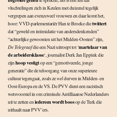
vluchtelingen zich in Keulen met duizend tegelijk
vergrepen aan evenzoveel vrouwen en daar komt het,
twittert
hoor: VVD-parlementariër Han te Broeke die
dat “geweld en intimidatie van andersdenkenden”
“achterlijke gewoonten uit het Midden-Oosten” zijn,
martelaar van
De Telegraaf
die een Nazi uitroept tot ‘
de arbeidersklasse
‘, journalist Derk Jan Eppink die
hoop vestigt
zijn
op een “gemotiveerde, jonge
generatie” die de teloorgang van onze superieure
cultuur tegengaat, zoals ze
wel
durven in Midden- en
Oost-Europa en de VS. De PVV dient een racistisch
wetsvoorstel in om criminele Antilliaanse Nederlanders
iedereen wordt boos
uit te zetten en
op de Turk die
uithaalt naar PVV’ers.