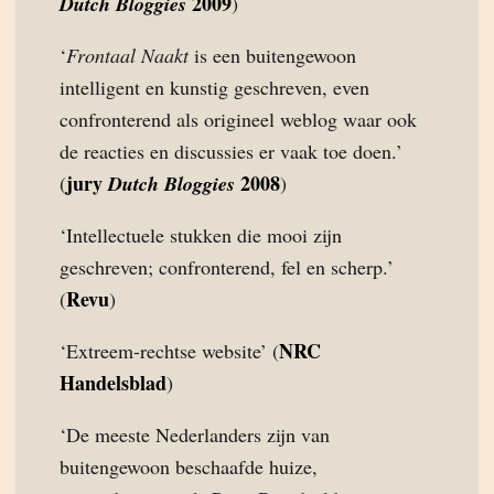
2009
Dutch Bloggies
)
‘
Frontaal Naakt
is een buitengewoon
intelligent en kunstig geschreven, even
confronterend als origineel weblog waar ook
de reacties en discussies er vaak toe doen.’
jury
2008
(
Dutch Bloggies
)
‘Intellectuele stukken die mooi zijn
geschreven; confronterend, fel en scherp.’
Revu
(
)
NRC
‘Extreem-rechtse website’ (
Handelsblad
)
‘De meeste Nederlanders zijn van
buitengewoon beschaafde huize,