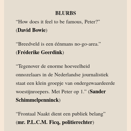
BLURBS
“How does it feel to be famous, Peter?”
David Bowie
(
)
“Breedveld is een éénmans no-go-area.”
Fréderike Geerdink
(
)
“Tegenover de enorme hoeveelheid
onnozelaars in de Nederlandse journalistiek
staat een klein groepje van ondergewaardeerde
Sander
woestijnroepers. Met Peter op 1.” (
Schimmelpenninck
)
“Frontaal Naakt dient een publiek belang”
mr. P.L.C.M. Ficq, politierechter
(
)