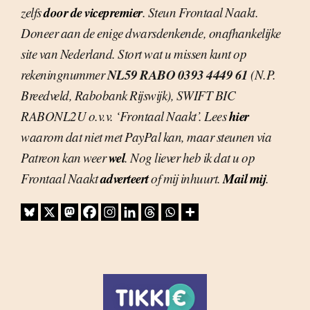
door de vicepremier
zelfs
. Steun Frontaal Naakt.
Doneer aan de enige dwarsdenkende, onafhankelijke
site van Nederland. Stort wat u missen kunt op
NL59 RABO 0393 4449 61
rekeningnummer
(N.P.
Breedveld, Rabobank Rijswijk), SWIFT BIC
hier
RABONL2U o.v.v. ‘Frontaal Naakt’. Lees
waarom dat niet met PayPal kan, maar steunen via
wel
Patreon kan weer
. Nog liever heb ik dat u op
adverteert
Mail mij
Frontaal Naakt
of mij inhuurt.
.