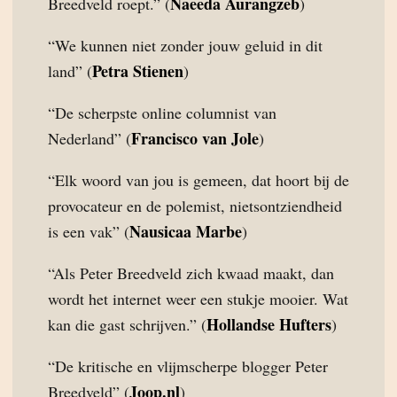
Naeeda Aurangzeb
Breedveld roept.” (
)
“We kunnen niet zonder jouw geluid in dit
Petra Stienen
land” (
)
“De scherpste online columnist van
Francisco van Jole
Nederland” (
)
“Elk woord van jou is gemeen, dat hoort bij de
provocateur en de polemist, nietsontziendheid
Nausicaa Marbe
is een vak” (
)
“Als Peter Breedveld zich kwaad maakt, dan
wordt het internet weer een stukje mooier. Wat
Hollandse Hufters
kan die gast schrijven.” (
)
“De kritische en vlijmscherpe blogger Peter
Joop.nl
Breedveld” (
)