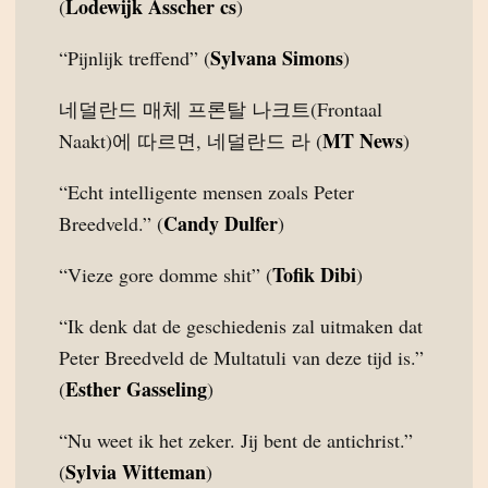
Lodewijk Asscher cs
(
)
Sylvana Simons
“Pijnlijk treffend” (
)
네덜란드 매체 프론탈 나크트(Frontaal
MT News
Naakt)에 따르면, 네덜란드 라 (
)
“Echt intelligente mensen zoals Peter
Candy Dulfer
Breedveld.” (
)
Tofik Dibi
“Vieze gore domme shit” (
)
“Ik denk dat de geschiedenis zal uitmaken dat
Peter Breedveld de Multatuli van deze tijd is.”
Esther Gasseling
(
)
“Nu weet ik het zeker. Jij bent de antichrist.”
Sylvia Witteman
(
)