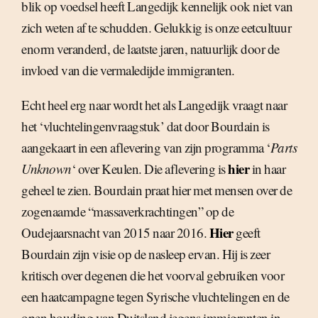
blik op voedsel heeft Langedijk kennelijk ook niet van
zich weten af te schudden. Gelukkig is onze eetcultuur
enorm veranderd, de laatste jaren, natuurlijk door de
invloed van die vermaledijde immigranten.
Echt heel erg naar wordt het als Langedijk vraagt naar
het ‘vluchtelingenvraagstuk’ dat door Bourdain is
aangekaart in een aflevering van zijn programma ‘
Parts
hier
Unknown
‘ over Keulen. Die aflevering is
in haar
geheel te zien. Bourdain praat hier met mensen over de
zogenaamde “massaverkrachtingen” op de
Hier
Oudejaarsnacht van 2015 naar 2016.
geeft
Bourdain zijn visie op de nasleep ervan. Hij is zeer
kritisch over degenen die het voorval gebruiken voor
een haatcampagne tegen Syrische vluchtelingen en de
open houding van Duitsland jegens immigranten in