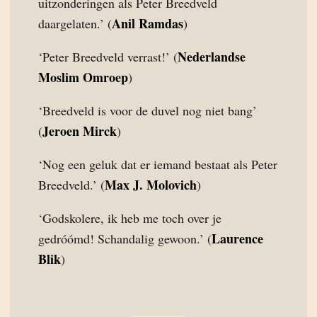
uitzonderingen als Peter Breedveld
Anil Ramdas
daargelaten.’ (
)
Nederlandse
‘Peter Breedveld verrast!’ (
Moslim Omroep
)
‘Breedveld is voor de duvel nog niet bang’
Jeroen Mirck
(
)
‘Nog een geluk dat er iemand bestaat als Peter
Max J. Molovich
Breedveld.’ (
)
‘Godskolere, ik heb me toch over je
Laurence
gedróómd! Schandalig gewoon.’ (
Blik
)