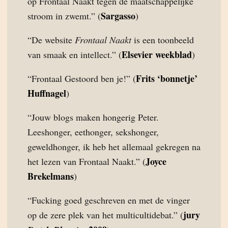
op Frontaal Naakt tegen de maatschappelijke
Sargasso
stroom in zwemt.” (
)
“De website
Frontaal Naakt
is een toonbeeld
Elsevier weekblad
van smaak en intellect.” (
)
Frits ‘bonnetje’
“Frontaal Gestoord ben je!” (
Huffnagel
)
“Jouw blogs maken hongerig Peter.
Leeshonger, eethonger, sekshonger,
geweldhonger, ik heb het allemaal gekregen na
Joyce
het lezen van Frontaal Naakt.” (
Brekelmans
)
“Fucking goed geschreven en met de vinger
jury
op de zere plek van het multicultidebat.” (