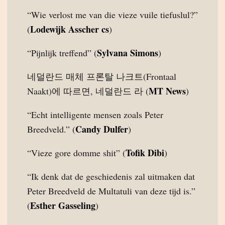
“Wie verlost me van die vieze vuile tiefuslul?”
Lodewijk Asscher cs
(
)
Sylvana Simons
“Pijnlijk treffend” (
)
네덜란드 매체 프론탈 나크트(Frontaal
MT News
Naakt)에 따르면, 네덜란드 라 (
)
“Echt intelligente mensen zoals Peter
Candy Dulfer
Breedveld.” (
)
Tofik Dibi
“Vieze gore domme shit” (
)
“Ik denk dat de geschiedenis zal uitmaken dat
Peter Breedveld de Multatuli van deze tijd is.”
Esther Gasseling
(
)