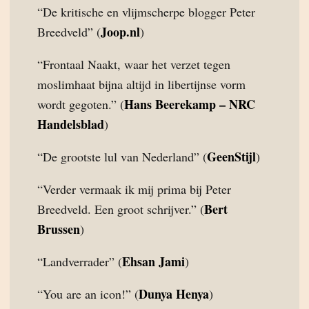
“De kritische en vlijmscherpe blogger Peter
Joop.nl
Breedveld” (
)
“Frontaal Naakt, waar het verzet tegen
moslimhaat bijna altijd in libertijnse vorm
Hans Beerekamp – NRC
wordt gegoten.” (
Handelsblad
)
GeenStijl
“De grootste lul van Nederland” (
)
“Verder vermaak ik mij prima bij Peter
Bert
Breedveld. Een groot schrijver.” (
Brussen
)
Ehsan Jami
“Landverrader” (
)
Dunya Henya
“You are an icon!” (
)