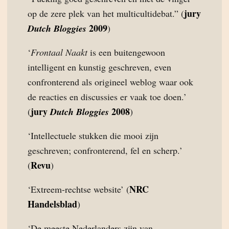
jury
op de zere plek van het multicultidebat.” (
2009
Dutch Bloggies
)
‘
Frontaal Naakt
is een buitengewoon
intelligent en kunstig geschreven, even
confronterend als origineel weblog waar ook
de reacties en discussies er vaak toe doen.’
jury
2008
(
Dutch Bloggies
)
‘Intellectuele stukken die mooi zijn
geschreven; confronterend, fel en scherp.’
Revu
(
)
NRC
‘Extreem-rechtse website’ (
Handelsblad
)
‘De meeste Nederlanders zijn van