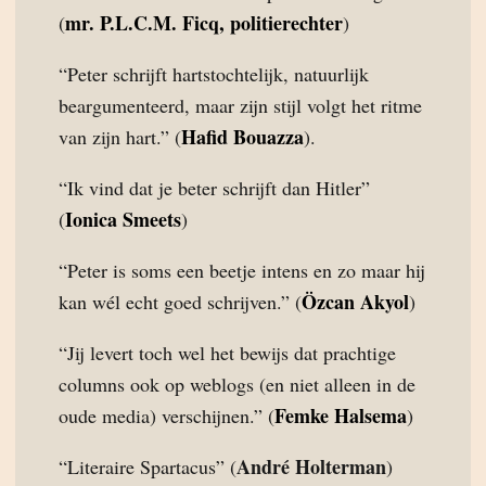
mr. P.L.C.M. Ficq, politierechter
(
)
“Peter schrijft hartstochtelijk, natuurlijk
beargumenteerd, maar zijn stijl volgt het ritme
Hafid Bouazza
van zijn hart.” (
).
“Ik vind dat je beter schrijft dan Hitler”
Ionica Smeets
(
)
“Peter is soms een beetje intens en zo maar hij
Özcan Akyol
kan wél echt goed schrijven.” (
)
“Jij levert toch wel het bewijs dat prachtige
columns ook op weblogs (en niet alleen in de
Femke Halsema
oude media) verschijnen.” (
)
André Holterman
“Literaire Spartacus” (
)