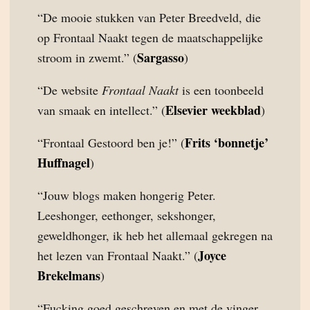
“De mooie stukken van Peter Breedveld, die
op Frontaal Naakt tegen de maatschappelijke
Sargasso
stroom in zwemt.” (
)
“De website
Frontaal Naakt
is een toonbeeld
Elsevier weekblad
van smaak en intellect.” (
)
Frits ‘bonnetje’
“Frontaal Gestoord ben je!” (
Huffnagel
)
“Jouw blogs maken hongerig Peter.
Leeshonger, eethonger, sekshonger,
geweldhonger, ik heb het allemaal gekregen na
Joyce
het lezen van Frontaal Naakt.” (
Brekelmans
)
“Fucking goed geschreven en met de vinger