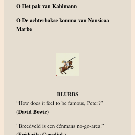
O
Het pak van Kahlmann
O
De achterbakse komma van Nausicaa
Marbe
BLURBS
“How does it feel to be famous, Peter?”
David Bowie
(
)
“Breedveld is een éénmans no-go-area.”
Fréderike Geerdink
(
)