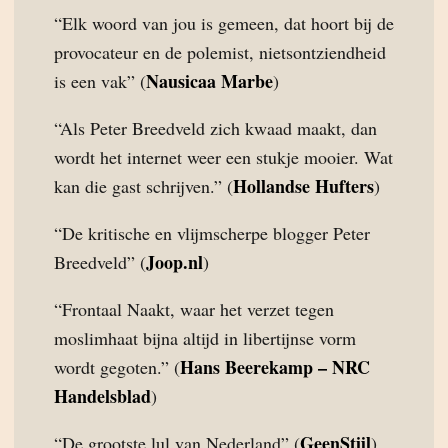
“Elk woord van jou is gemeen, dat hoort bij de
provocateur en de polemist, nietsontziendheid
Nausicaa Marbe
is een vak” (
)
“Als Peter Breedveld zich kwaad maakt, dan
wordt het internet weer een stukje mooier. Wat
Hollandse Hufters
kan die gast schrijven.” (
)
“De kritische en vlijmscherpe blogger Peter
Joop.nl
Breedveld” (
)
“Frontaal Naakt, waar het verzet tegen
moslimhaat bijna altijd in libertijnse vorm
Hans Beerekamp – NRC
wordt gegoten.” (
Handelsblad
)
GeenStijl
“De grootste lul van Nederland” (
)