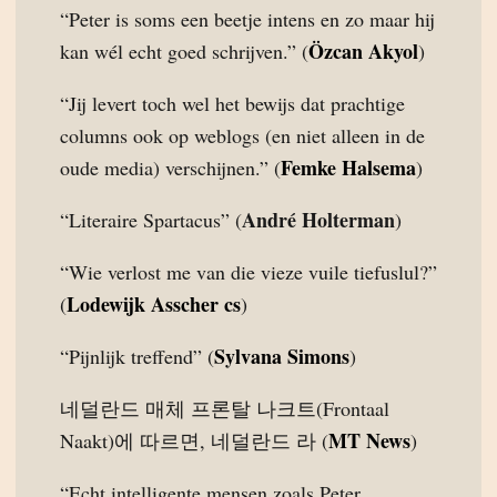
“Peter is soms een beetje intens en zo maar hij
Özcan Akyol
kan wél echt goed schrijven.” (
)
“Jij levert toch wel het bewijs dat prachtige
columns ook op weblogs (en niet alleen in de
Femke Halsema
oude media) verschijnen.” (
)
André Holterman
“Literaire Spartacus” (
)
“Wie verlost me van die vieze vuile tiefuslul?”
Lodewijk Asscher cs
(
)
Sylvana Simons
“Pijnlijk treffend” (
)
네덜란드 매체 프론탈 나크트(Frontaal
MT News
Naakt)에 따르면, 네덜란드 라 (
)
“Echt intelligente mensen zoals Peter