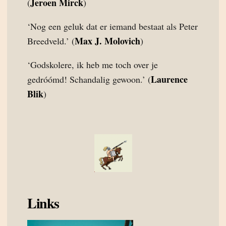
Jeroen Mirck
(
)
‘Nog een geluk dat er iemand bestaat als Peter
Max J. Molovich
Breedveld.’ (
)
‘Godskolere, ik heb me toch over je
Laurence
gedróómd! Schandalig gewoon.’ (
Blik
)
Links