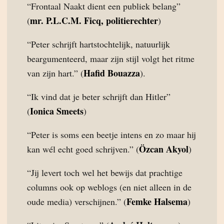
“Frontaal Naakt dient een publiek belang”
mr. P.L.C.M. Ficq, politierechter
(
)
“Peter schrijft hartstochtelijk, natuurlijk
beargumenteerd, maar zijn stijl volgt het ritme
Hafid Bouazza
van zijn hart.” (
).
“Ik vind dat je beter schrijft dan Hitler”
Ionica Smeets
(
)
“Peter is soms een beetje intens en zo maar hij
Özcan Akyol
kan wél echt goed schrijven.” (
)
“Jij levert toch wel het bewijs dat prachtige
columns ook op weblogs (en niet alleen in de
Femke Halsema
oude media) verschijnen.” (
)