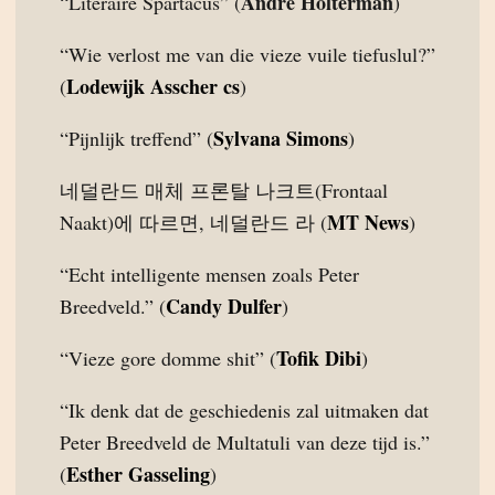
André Holterman
“Literaire Spartacus” (
)
“Wie verlost me van die vieze vuile tiefuslul?”
Lodewijk Asscher cs
(
)
Sylvana Simons
“Pijnlijk treffend” (
)
네덜란드 매체 프론탈 나크트(Frontaal
MT News
Naakt)에 따르면, 네덜란드 라 (
)
“Echt intelligente mensen zoals Peter
Candy Dulfer
Breedveld.” (
)
Tofik Dibi
“Vieze gore domme shit” (
)
“Ik denk dat de geschiedenis zal uitmaken dat
Peter Breedveld de Multatuli van deze tijd is.”
Esther Gasseling
(
)