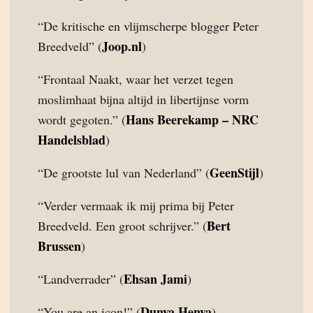
“De kritische en vlijmscherpe blogger Peter
Joop.nl
Breedveld” (
)
“Frontaal Naakt, waar het verzet tegen
moslimhaat bijna altijd in libertijnse vorm
Hans Beerekamp – NRC
wordt gegoten.” (
Handelsblad
)
GeenStijl
“De grootste lul van Nederland” (
)
“Verder vermaak ik mij prima bij Peter
Bert
Breedveld. Een groot schrijver.” (
Brussen
)
Ehsan Jami
“Landverrader” (
)
Dunya Henya
“You are an icon!” (
)