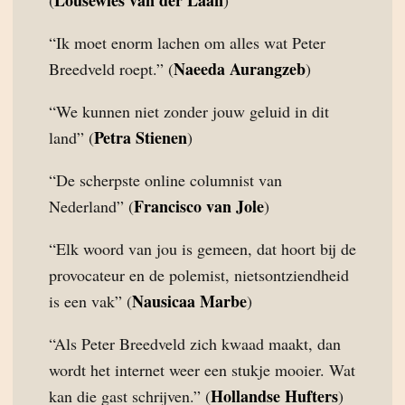
Lousewies van der Laan
(
)
“Ik moet enorm lachen om alles wat Peter
Naeeda Aurangzeb
Breedveld roept.” (
)
“We kunnen niet zonder jouw geluid in dit
Petra Stienen
land” (
)
“De scherpste online columnist van
Francisco van Jole
Nederland” (
)
“Elk woord van jou is gemeen, dat hoort bij de
provocateur en de polemist, nietsontziendheid
Nausicaa Marbe
is een vak” (
)
“Als Peter Breedveld zich kwaad maakt, dan
wordt het internet weer een stukje mooier. Wat
Hollandse Hufters
kan die gast schrijven.” (
)