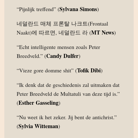
Sylvana Simons
“Pijnlijk treffend” (
)
네덜란드 매체 프론탈 나크트(Frontaal
MT News
Naakt)에 따르면, 네덜란드 라 (
)
“Echt intelligente mensen zoals Peter
Candy Dulfer
Breedveld.” (
)
Tofik Dibi
“Vieze gore domme shit” (
)
“Ik denk dat de geschiedenis zal uitmaken dat
Peter Breedveld de Multatuli van deze tijd is.”
Esther Gasseling
(
)
“Nu weet ik het zeker. Jij bent de antichrist.”
Sylvia Witteman
(
)