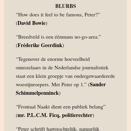
BLURBS
“How does it feel to be famous, Peter?”
David Bowie
(
)
“Breedveld is een éénmans no-go-area.”
Fréderike Geerdink
(
)
“Tegenover de enorme hoeveelheid
onnozelaars in de Nederlandse journalistiek
staat een klein groepje van ondergewaardeerde
Sander
woestijnroepers. Met Peter op 1.” (
Schimmelpenninck
)
“Frontaal Naakt dient een publiek belang”
mr. P.L.C.M. Ficq, politierechter
(
)
“Peter schrijft hartstochtelijk, natuurlijk