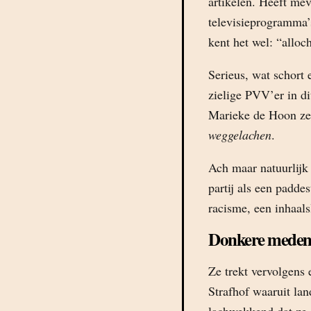
artikelen. Heeft mev
televisieprogramma’
kent het wel: “alloch
Serieus, wat schort 
zielige PVV’er in di
Marieke de Hoon zeg
weggelachen
.
Ach maar natuurlijk
partij als een paddes
racisme, een inhaals
Donkere mede
Ze trekt vervolgens 
Strafhof waaruit lan