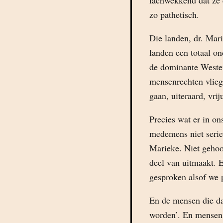
lachwekkend dat ze e
zo pathetisch.
Die landen, dr. Mar
landen een totaal on
de dominante Wester
mensenrechten vlieg
gaan, uiteraard, vriju
Precies wat er in on
medemens niet serie
Marieke. Niet gehoo
deel van uitmaakt. E
gesproken alsof w
En de mensen die da
worden’. En mensen 