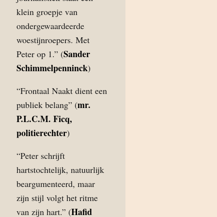
klein groepje van
ondergewaardeerde
woestijnroepers. Met
Sander
Peter op 1.” (
Schimmelpenninck
)
“Frontaal Naakt dient een
mr.
publiek belang” (
P.L.C.M. Ficq,
politierechter
)
“Peter schrijft
hartstochtelijk, natuurlijk
beargumenteerd, maar
zijn stijl volgt het ritme
Hafid
van zijn hart.” (