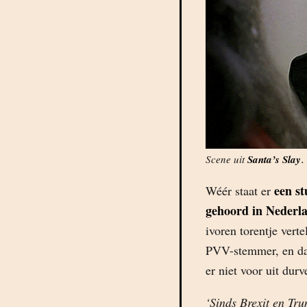
.
Scene uit
Santa’s Slay
een st
Wéér staat er
gehoord in Nederl
ivoren torentje vert
PVV-stemmer, en da
er niet voor uit du
‘Sinds Brexit en Tr