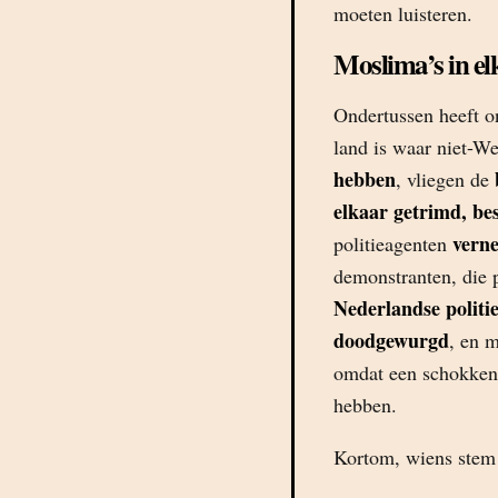
moeten luisteren.
Moslima’s in el
Ondertussen heeft o
land is waar niet-W
hebben
, vliegen de
elkaar getrimd, be
verne
politieagenten
demonstranten, die 
Nederlandse politi
doodgewurgd
, en 
omdat een schokkend
hebben.
Kortom, wiens stem 