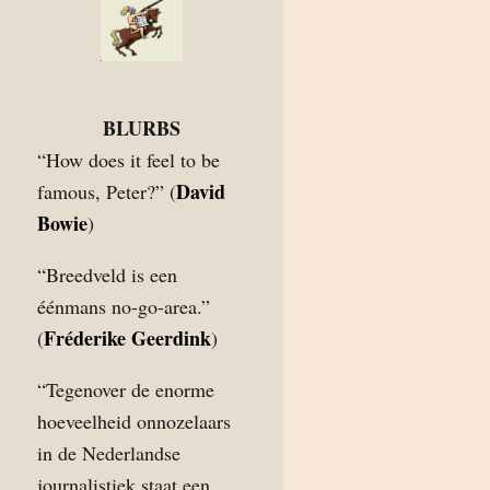
BLURBS
“How does it feel to be
David
famous, Peter?” (
Bowie
)
“Breedveld is een
éénmans no-go-area.”
Fréderike Geerdink
(
)
“Tegenover de enorme
hoeveelheid onnozelaars
in de Nederlandse
journalistiek staat een