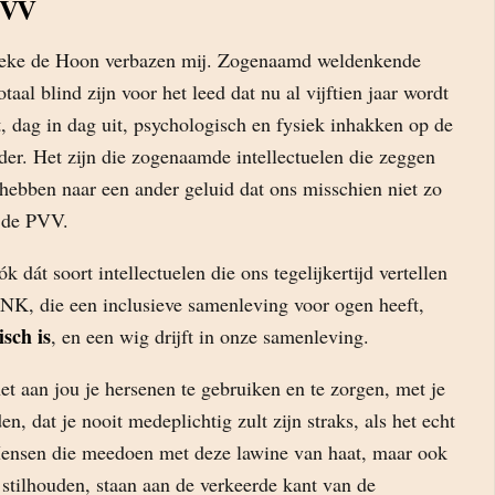
PVV
ieke de Hoon verbazen mij. Zogenaamd weldenkende
totaal blind zijn voor het leed dat nu al vijftien jaar wordt
, dag in dag uit, psychologisch en fysiek inhakken op de
der. Het zijn die zogenaamde intellectuelen die zeggen
hebben naar een ander geluid dat ons misschien niet zo
n de PVV.
ók dát soort intellectuelen die ons tegelijkertijd vertellen
ENK, die een inclusieve samenleving voor ogen heeft,
isch is
, en een wig drijft in onze samenleving.
 het aan jou je hersenen te gebruiken en te zorgen, met je
n, dat je nooit medeplichtig zult zijn straks, als het echt
Mensen die meedoen met deze lawine van haat, maar ook
t stilhouden, staan aan de verkeerde kant van de