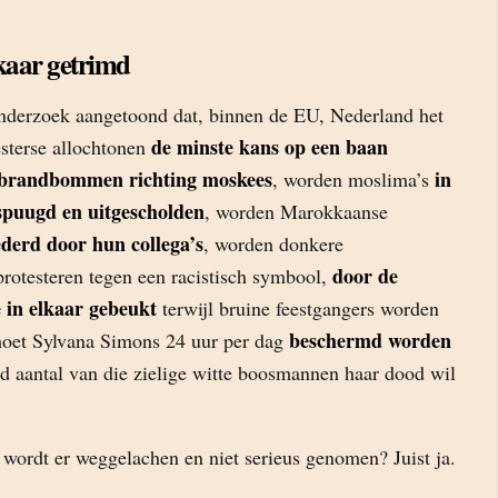
kaar getrimd
nderzoek aangetoond dat, binnen de EU, Nederland het
de minste kans op een baan
esterse allochtonen
brandbommen richting moskees
in
, worden moslima’s
spuugd en uitgescholden
, worden Marokkaanse
derd door hun collega’s
, worden donkere
door de
protesteren tegen een racistisch symbool,
e in elkaar gebeukt
terwijl bruine feestgangers worden
beschermd worden
moet Sylvana Simons 24 uur per dag
 aantal van die zielige witte boosmannen haar dood wil
wordt er weggelachen en niet serieus genomen? Juist ja.