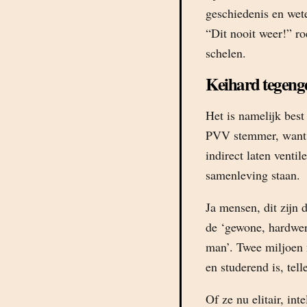
geschiedenis en wete
“Dit nooit weer!” ro
schelen.
Keihard tegeng
Het is namelijk bes
PVV stemmer, want da
indirect laten venti
samenleving staan.
Ja mensen, dit zijn 
de ‘gewone, hardwe
man’. Twee miljoen 
en studerend is, tell
Of ze nu elitair, in