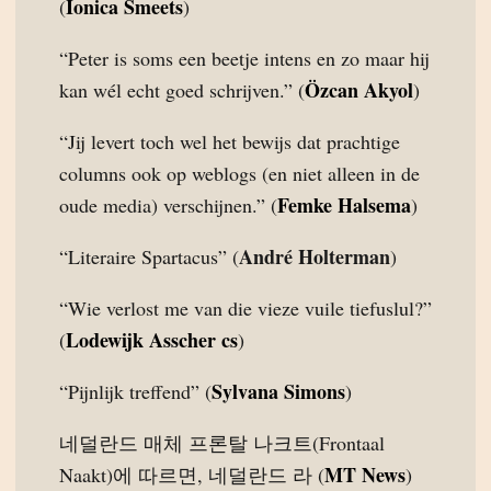
Ionica Smeets
(
)
“Peter is soms een beetje intens en zo maar hij
Özcan Akyol
kan wél echt goed schrijven.” (
)
“Jij levert toch wel het bewijs dat prachtige
columns ook op weblogs (en niet alleen in de
Femke Halsema
oude media) verschijnen.” (
)
André Holterman
“Literaire Spartacus” (
)
“Wie verlost me van die vieze vuile tiefuslul?”
Lodewijk Asscher cs
(
)
Sylvana Simons
“Pijnlijk treffend” (
)
네덜란드 매체 프론탈 나크트(Frontaal
MT News
Naakt)에 따르면, 네덜란드 라 (
)