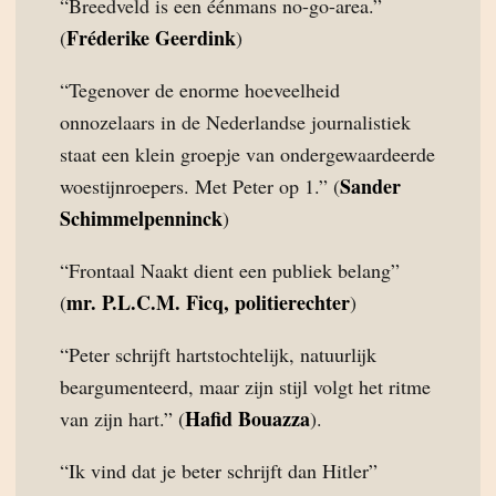
“Breedveld is een éénmans no-go-area.”
Fréderike Geerdink
(
)
“Tegenover de enorme hoeveelheid
onnozelaars in de Nederlandse journalistiek
staat een klein groepje van ondergewaardeerde
Sander
woestijnroepers. Met Peter op 1.” (
Schimmelpenninck
)
“Frontaal Naakt dient een publiek belang”
mr. P.L.C.M. Ficq, politierechter
(
)
“Peter schrijft hartstochtelijk, natuurlijk
beargumenteerd, maar zijn stijl volgt het ritme
Hafid Bouazza
van zijn hart.” (
).
“Ik vind dat je beter schrijft dan Hitler”