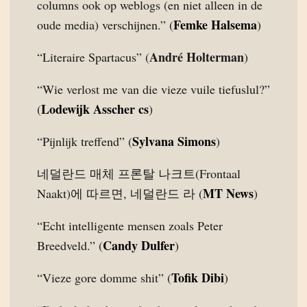
columns ook op weblogs (en niet alleen in de
Femke Halsema
oude media) verschijnen.” (
)
André Holterman
“Literaire Spartacus” (
)
“Wie verlost me van die vieze vuile tiefuslul?”
Lodewijk Asscher cs
(
)
Sylvana Simons
“Pijnlijk treffend” (
)
네덜란드 매체 프론탈 나크트(Frontaal
MT News
Naakt)에 따르면, 네덜란드 라 (
)
“Echt intelligente mensen zoals Peter
Candy Dulfer
Breedveld.” (
)
Tofik Dibi
“Vieze gore domme shit” (
)