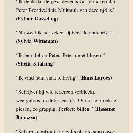
“Ik denk dat de geschiedenis zal uitmaken dat
Peter Breedveld de Multatuli van deze tijd is.”
Esther Gasseling
(
)
“Nu weet ik het zeker. Jij bent de antichrist.”
Sylvia Witteman
(
)
“Ik ben dol op Peter. Peter moet blijven.”
Sheila Sitalsing
(
)
Hans Laroes
“Ik vind hem vaak te heftig” (
)
“Schrijver bij wie iedereen verbleekt,
weergaloos, dodelijk eerlijk. Om in je broek te
Hassnae
piesen, zo grappig. Perfecte billen.” (
Bouazza
)
“Scherpe confrontatie, zelfs als die soms over