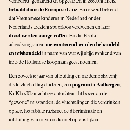
vernederd, gemarteld en opgesloten in zeecontainers,
betaald door de Europese Unie
. En er werd bekend
dat Vietnamese kinderen in Nederland onder
Nederlands toezicht spoorloos verdwenen en later
dood werden aangetroffen
. En dat Poolse
mensonterend worden behandeld
arbeidsmigranten
en mishandeld
in naam van wat wij altijd ronkend van
trots de Hollandse koopmansgeest noemen.
Een zoveelste jaar van uitbuiting en moderne slavernij,
pogrom in Aalbergen
dode vluchtelingkinderen, een
,
KuKluxKlan-achtige optochten, dit bovenop de
“gewone” misstanden, de vluchtelingen die verdrinken
op zee, het rabiate racisme, de discriminatie en
uitsluiting van mensen die niet op ons lijken.