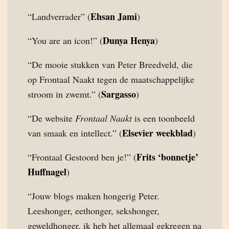
Ehsan Jami
“Landverrader” (
)
Dunya Henya
“You are an icon!” (
)
“De mooie stukken van Peter Breedveld, die
op Frontaal Naakt tegen de maatschappelijke
Sargasso
stroom in zwemt.” (
)
“De website
Frontaal Naakt
is een toonbeeld
Elsevier weekblad
van smaak en intellect.” (
)
Frits ‘bonnetje’
“Frontaal Gestoord ben je!” (
Huffnagel
)
“Jouw blogs maken hongerig Peter.
Leeshonger, eethonger, sekshonger,
geweldhonger, ik heb het allemaal gekregen na