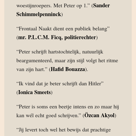
Sander
woestijnroepers. Met Peter op 1.” (
Schimmelpenninck
)
“Frontaal Naakt dient een publiek belang”
mr. P.L.C.M. Ficq, politierechter
(
)
“Peter schrijft hartstochtelijk, natuurlijk
beargumenteerd, maar zijn stijl volgt het ritme
Hafid Bouazza
van zijn hart.” (
).
“Ik vind dat je beter schrijft dan Hitler”
Ionica Smeets
(
)
“Peter is soms een beetje intens en zo maar hij
Özcan Akyol
kan wél echt goed schrijven.” (
)
“Jij levert toch wel het bewijs dat prachtige