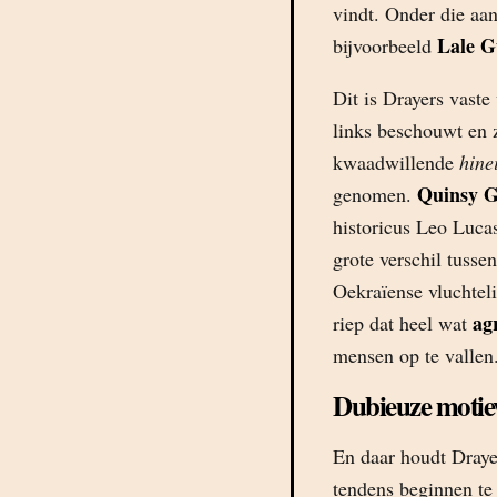
vindt. Onder die aan
Lale G
bijvoorbeeld
Dit is Drayers vaste
links beschouwt en z
kwaadwillende
hine
Quinsy G
genomen.
historicus Leo Luca
grote verschil tuss
Oekraïense vluchtel
ag
riep dat heel wat
mensen op te vallen
Dubieuze motie
En daar houdt Draye
tendens beginnen te 