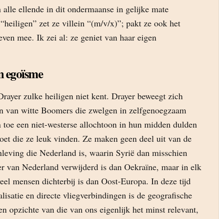
h alle ellende in dit ondermaanse in gelijke mate
“heiligen” zet ze villein “(m/v/x)”; pakt ze ook het
ven mee. Ik zei al: ze geniet van haar eigen
m egoïsme
Drayer zulke heiligen niet kent. Drayer beweegt zich
gen van witte Boomers die zwelgen in zelfgenoegzaam
n toe een niet-westerse allochtoon in hun midden dulden
doet die ze leuk vinden. Ze maken geen deel uit van de
nleving die Nederland is, waarin Syrië dan misschien
er van Nederland verwijderd is dan Oekraïne, maar in elk
eel mensen dichterbij is dan Oost-Europa. In deze tijd
alisatie en directe vliegverbindingen is de geografische
en opzichte van die van ons eigenlijk het minst relevant,