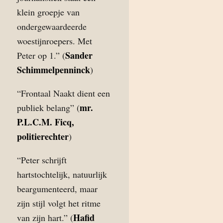
klein groepje van
ondergewaardeerde
woestijnroepers. Met
Sander
Peter op 1.” (
Schimmelpenninck
)
“Frontaal Naakt dient een
mr.
publiek belang” (
P.L.C.M. Ficq,
politierechter
)
“Peter schrijft
hartstochtelijk, natuurlijk
beargumenteerd, maar
zijn stijl volgt het ritme
Hafid
van zijn hart.” (