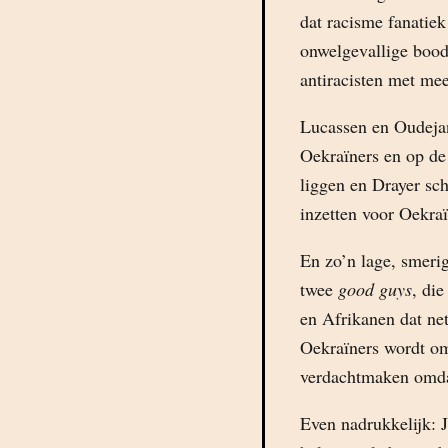
dat racisme fanatie
onwelgevallige bood
antiracisten met me
Lucassen en Oudejan
Oekraïners en op de
liggen en Drayer schr
inzetten voor Oekraï
En zo’n lage, smerig
twee
good guys
, die
en Afrikanen dat ne
Oekraïners wordt om
verdachtmaken omdat
Even nadrukkelijk: 