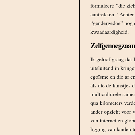
formuleert: “die zic
aantrekken.” Achter 
“gendergedoe” nog e
kwaadaardigheid.
Zelfgenoegzaa
Ik geloof graag dat 
uitsluitend in krin
egoïsme en die af e
als die de kunstjes 
multiculturele same
qua kilometers verd
ander opzicht voor v
van internet en glob
ligging van landen t