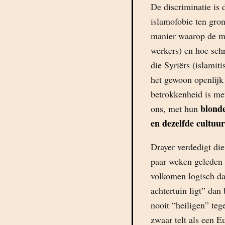
De discriminatie is 
islamofobie ten gro
manier waarop de me
werkers) en hoe schr
die Syriërs (islamit
het gewoon openlijk
betrokkenheid is met
blond
ons, met hun
en dezelfde cultuur
Drayer verdedigt die
paar weken geleden 
volkomen logisch dat
achtertuin ligt” dan 
nooit “heiligen” te
zwaar telt als een E