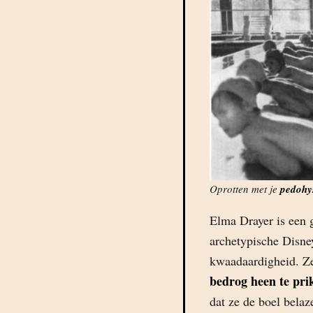
Oprotten met je
pedohys
Elma Drayer is een g
archetypische Disney
kwaadaardigheid. Ze 
bedrog heen te pri
dat ze de boel belaz