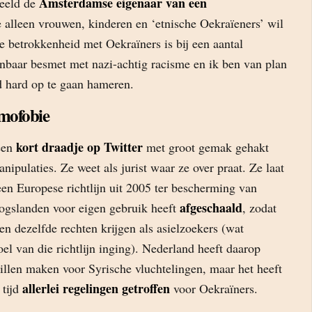
Amsterdamse eigenaar van een
beeld de
 alleen vrouwen, kinderen en ‘etnische Oekraïeners’ wil
betrokkenheid met Oekraïners is bij een aantal
baar besmet met nazi-achtig racisme en ik ben van plan
d hard op te gaan hameren.
amofobie
kort draadje op Twitter
een
met groot gemak gehakt
nipulaties. Ze weet als jurist waar ze over praat. Ze laat
en Europese richtlijn uit 2005 ter bescherming van
afgeschaald
ogslanden voor eigen gebruik heeft
, zodat
n dezelfde rechten krijgen als asielzoekers (wat
doel van die richtlijn inging). Nederland heeft daarop
illen maken voor Syrische vluchtelingen, maar het heeft
allerlei regelingen getroffen
 tijd
voor Oekraïners.