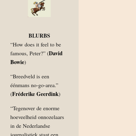
BLURBS
“How does it feel to be
David
famous, Peter?” (
Bowie
)
“Breedveld is een
éénmans no-go-area.”
Fréderike Geerdink
(
)
“Tegenover de enorme
hoeveelheid onnozelaars
in de Nederlandse
journalistiek staat een