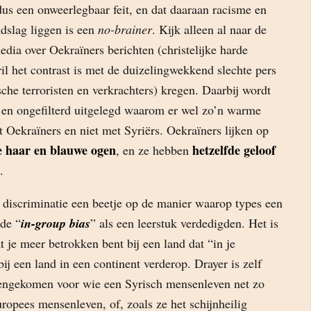
dus een onweerlegbaar feit, en dat daaraan racisme en
ndslag liggen is een
no-brainer
. Kijk alleen al naar de
dia over Oekraïners berichten (christelijke harde
il het contrast is met de duizelingwekkend slechte pers
ische terroristen en verkrachters) kregen. Daarbij wordt
 en ongefilterd uitgelegd waarom er wel zo’n warme
 Oekraïners en niet met Syriërs. Oekraïners lijken op
e haar en blauwe ogen
hetzelfde geloof
, en ze hebben
.
 discriminatie een beetje op de manier waarop types een
de “
in-group bias
” als een leerstuk verdedigden. Het is
 je meer betrokken bent bij een land dat “in je
bij een land in een continent verderop. Drayer is zelf
gengekomen voor wie een Syrisch mensenleven net zo
uropees mensenleven, of, zoals ze het schijnheilig