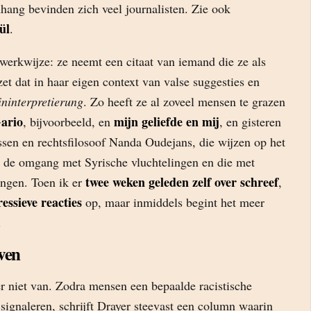
hang bevinden zich veel journalisten. Zie ook
ül
.
 werkwijze: ze neemt een citaat van iemand die ze als
et dat in haar eigen context van valse suggesties en
ininterpretierung
. Zo heeft ze al zoveel mensen te grazen
ario
mijn geliefde en mij
, bijvoorbeeld, en
, en gisteren
ssen en rechtsfilosoof Nanda Oudejans, die wijzen op het
en de omgang met Syrische vluchtelingen en die met
twee weken geleden zelf over schreef
ingen. Toen ik er
,
ressieve reacties
op, maar inmiddels begint het meer
.
ven
r niet van. Zodra mensen een bepaalde racistische
signaleren, schrijft Drayer steevast een column waarin