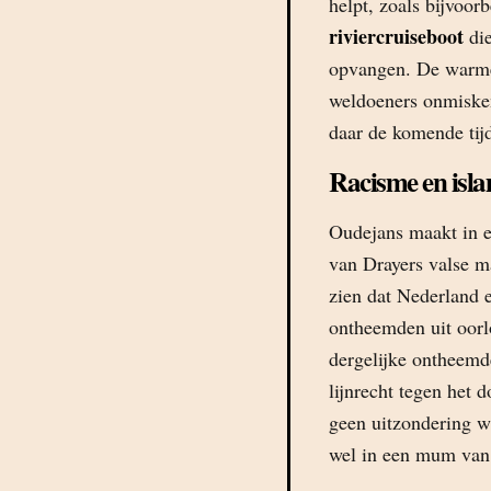
helpt, zoals bijvoor
riviercruiseboot
die
opvangen. De warme 
weldoeners onmisken
daar de komende tij
Racisme en isl
Oudejans maakt in 
van Drayers valse ma
zien dat Nederland e
ontheemden uit oorl
dergelijke ontheemde
lijnrecht tegen het 
geen uitzondering w
wel in een mum van