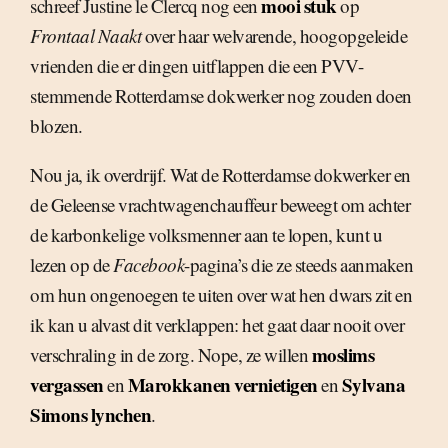
mooi stuk
schreef Justine le Clercq nog een
op
Frontaal Naakt
over haar welvarende, hoogopgeleide
vrienden die er dingen uitflappen die een PVV-
stemmende Rotterdamse dokwerker nog zouden doen
blozen.
Nou ja, ik overdrijf. Wat de Rotterdamse dokwerker en
de Geleense vrachtwagenchauffeur beweegt om achter
de karbonkelige volksmenner aan te lopen, kunt u
lezen op de
Facebook
-pagina’s die ze steeds aanmaken
om hun ongenoegen te uiten over wat hen dwars zit en
ik kan u alvast dit verklappen: het gaat daar nooit over
moslims
verschraling in de zorg. Nope, ze willen
vergassen
Marokkanen vernietigen
Sylvana
en
en
Simons lynchen
.