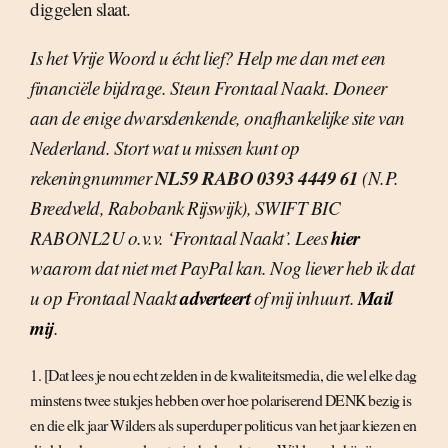
diggelen slaat.
Is het Vrije Woord u écht lief? Help me dan met een
financiële bijdrage. Steun Frontaal Naakt. Doneer
aan de enige dwarsdenkende, onafhankelijke site van
Nederland. Stort wat u missen kunt op
NL59 RABO 0393 4449 61
rekeningnummer
(N.P.
Breedveld, Rabobank Rijswijk), SWIFT BIC
hier
RABONL2U o.v.v. ‘Frontaal Naakt’. Lees
waarom dat niet met PayPal kan. Nog liever heb ik dat
adverteert
Mail
u op Frontaal Naakt
of mij inhuurt.
mij
.
1. [Dat lees je nou echt zelden in de kwaliteitsmedia, die wel elke dag
minstens twee stukjes hebben over hoe polariserend DENK bezig is
en die elk jaar Wilders als superduper politicus van het jaar kiezen en