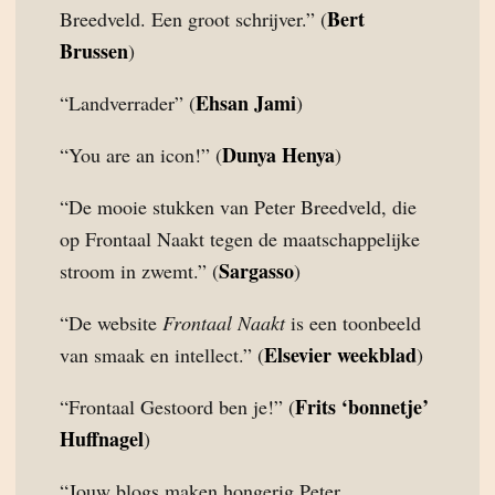
Bert
Breedveld. Een groot schrijver.” (
Brussen
)
Ehsan Jami
“Landverrader” (
)
Dunya Henya
“You are an icon!” (
)
“De mooie stukken van Peter Breedveld, die
op Frontaal Naakt tegen de maatschappelijke
Sargasso
stroom in zwemt.” (
)
“De website
Frontaal Naakt
is een toonbeeld
Elsevier weekblad
van smaak en intellect.” (
)
Frits ‘bonnetje’
“Frontaal Gestoord ben je!” (
Huffnagel
)
“Jouw blogs maken hongerig Peter.