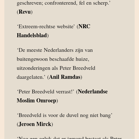
geschreven; confronterend, fel en scherp.’
Revu
(
)
NRC
‘Extreem-rechtse website’ (
Handelsblad
)
‘De meeste Nederlanders zijn van
buitengewoon beschaafde huize,
uitzonderingen als Peter Breedveld
Anil Ramdas
daargelaten.’ (
)
Nederlandse
‘Peter Breedveld verrast!’ (
Moslim Omroep
)
‘Breedveld is voor de duvel nog niet bang’
Jeroen Mirck
(
)
‘Nog een geluk dat er iemand bestaat als Peter