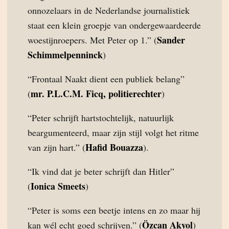
onnozelaars in de Nederlandse journalistiek
staat een klein groepje van ondergewaardeerde
Sander
woestijnroepers. Met Peter op 1.” (
Schimmelpenninck
)
“Frontaal Naakt dient een publiek belang”
mr. P.L.C.M. Ficq, politierechter
(
)
“Peter schrijft hartstochtelijk, natuurlijk
beargumenteerd, maar zijn stijl volgt het ritme
Hafid Bouazza
van zijn hart.” (
).
“Ik vind dat je beter schrijft dan Hitler”
Ionica Smeets
(
)
“Peter is soms een beetje intens en zo maar hij
Özcan Akyol
kan wél echt goed schrijven.” (
)