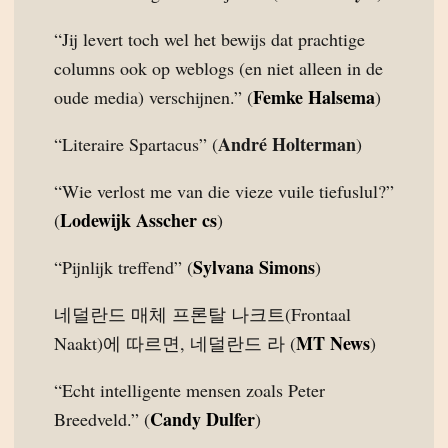
“Jij levert toch wel het bewijs dat prachtige
columns ook op weblogs (en niet alleen in de
Femke Halsema
oude media) verschijnen.” (
)
André Holterman
“Literaire Spartacus” (
)
“Wie verlost me van die vieze vuile tiefuslul?”
Lodewijk Asscher cs
(
)
Sylvana Simons
“Pijnlijk treffend” (
)
네덜란드 매체 프론탈 나크트(Frontaal
MT News
Naakt)에 따르면, 네덜란드 라 (
)
“Echt intelligente mensen zoals Peter
Candy Dulfer
Breedveld.” (
)