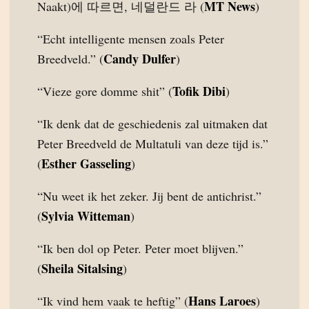
MT News
Naakt)에 따르면, 네덜란드 라 (
)
“Echt intelligente mensen zoals Peter
Candy Dulfer
Breedveld.” (
)
Tofik Dibi
“Vieze gore domme shit” (
)
“Ik denk dat de geschiedenis zal uitmaken dat
Peter Breedveld de Multatuli van deze tijd is.”
Esther Gasseling
(
)
“Nu weet ik het zeker. Jij bent de antichrist.”
Sylvia Witteman
(
)
“Ik ben dol op Peter. Peter moet blijven.”
Sheila Sitalsing
(
)
Hans Laroes
“Ik vind hem vaak te heftig” (
)