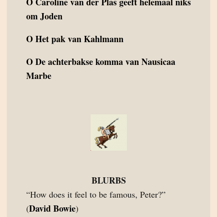
O
Caroline van der Plas geeft helemaal niks
om Joden
O
Het pak van Kahlmann
O
De achterbakse komma van Nausicaa
Marbe
BLURBS
“How does it feel to be famous, Peter?”
David Bowie
(
)