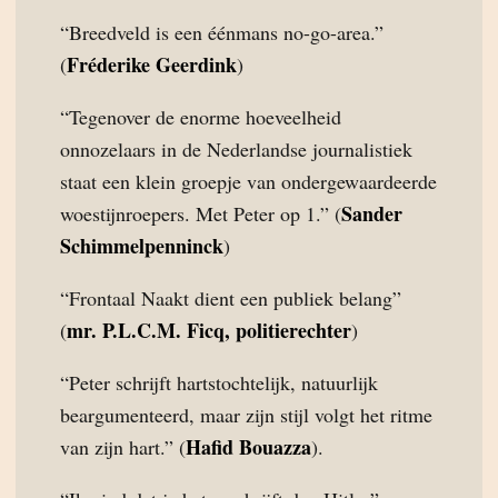
“Breedveld is een éénmans no-go-area.”
Fréderike Geerdink
(
)
“Tegenover de enorme hoeveelheid
onnozelaars in de Nederlandse journalistiek
staat een klein groepje van ondergewaardeerde
Sander
woestijnroepers. Met Peter op 1.” (
Schimmelpenninck
)
“Frontaal Naakt dient een publiek belang”
mr. P.L.C.M. Ficq, politierechter
(
)
“Peter schrijft hartstochtelijk, natuurlijk
beargumenteerd, maar zijn stijl volgt het ritme
Hafid Bouazza
van zijn hart.” (
).