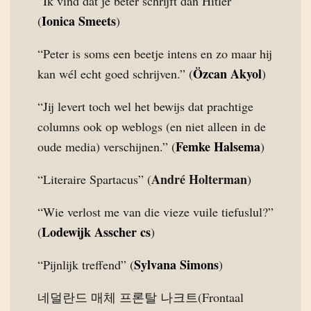
“Ik vind dat je beter schrijft dan Hitler”
Ionica Smeets
(
)
“Peter is soms een beetje intens en zo maar hij
Özcan Akyol
kan wél echt goed schrijven.” (
)
“Jij levert toch wel het bewijs dat prachtige
columns ook op weblogs (en niet alleen in de
Femke Halsema
oude media) verschijnen.” (
)
André Holterman
“Literaire Spartacus” (
)
“Wie verlost me van die vieze vuile tiefuslul?”
Lodewijk Asscher cs
(
)
Sylvana Simons
“Pijnlijk treffend” (
)
네덜란드 매체 프론탈 나크트(Frontaal