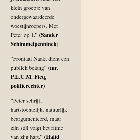
klein groepje van
ondergewaardeerde
woestijnroepers. Met
Sander
Peter op 1.” (
Schimmelpenninck
)
“Frontaal Naakt dient een
mr.
publiek belang” (
P.L.C.M. Ficq,
politierechter
)
“Peter schrijft
hartstochtelijk, natuurlijk
beargumenteerd, maar
zijn stijl volgt het ritme
Hafid
van zijn hart.” (