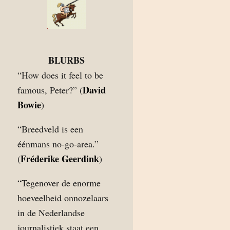
BLURBS
“How does it feel to be
David
famous, Peter?” (
Bowie
)
“Breedveld is een
éénmans no-go-area.”
Fréderike Geerdink
(
)
“Tegenover de enorme
hoeveelheid onnozelaars
in de Nederlandse
journalistiek staat een