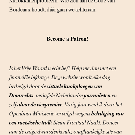
Marokkanenprobleem. Wie zich aan de Code van
Bordeaux houdt, dáár gaan we achteraan.
Become a Patron!
Is het Vrije Woord u écht lief? Help me dan met een
financiële bijdrage. Deze website wordt elke dag
virtuele knokploegen van
bedreigd door de
Domrechts
journalisten
, malafide Nederlandse
en
door de vicepremier
zelfs
. Vorig jaar werd ik door het
belediging van
Openbaar Ministerie vervolgd wegens
een racistische troll
! Steun Frontaal Naakt. Doneer
aan de enige dwarsdenkende, onafhankelijke site van