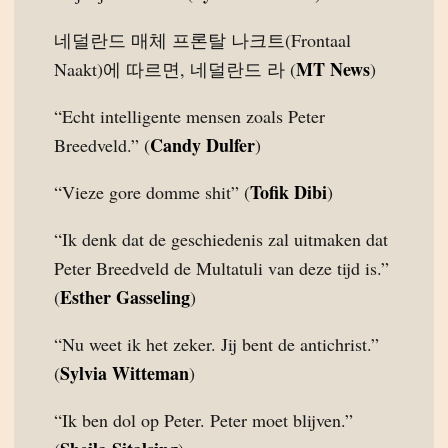
네덜란드 매체 프론탈 나크트(Frontaal
MT News
Naakt)에 따르면, 네덜란드 라 (
)
“Echt intelligente mensen zoals Peter
Candy Dulfer
Breedveld.” (
)
Tofik Dibi
“Vieze gore domme shit” (
)
“Ik denk dat de geschiedenis zal uitmaken dat
Peter Breedveld de Multatuli van deze tijd is.”
Esther Gasseling
(
)
“Nu weet ik het zeker. Jij bent de antichrist.”
Sylvia Witteman
(
)
“Ik ben dol op Peter. Peter moet blijven.”