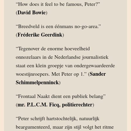
“How does it feel to be famous, Peter?”
David Bowie
(
)
“Breedveld is een éénmans no-go-area.”
Fréderike Geerdink
(
)
“Tegenover de enorme hoeveelheid
onnozelaars in de Nederlandse journalistiek
staat een klein groepje van ondergewaardeerde
Sander
woestijnroepers. Met Peter op 1.” (
Schimmelpenninck
)
“Frontaal Naakt dient een publiek belang”
mr. P.L.C.M. Ficq, politierechter
(
)
“Peter schrijft hartstochtelijk, natuurlijk
beargumenteerd, maar zijn stijl volgt het ritme