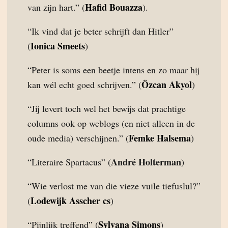
Hafid Bouazza
van zijn hart.” (
).
“Ik vind dat je beter schrijft dan Hitler”
Ionica Smeets
(
)
“Peter is soms een beetje intens en zo maar hij
Özcan Akyol
kan wél echt goed schrijven.” (
)
“Jij levert toch wel het bewijs dat prachtige
columns ook op weblogs (en niet alleen in de
Femke Halsema
oude media) verschijnen.” (
)
André Holterman
“Literaire Spartacus” (
)
“Wie verlost me van die vieze vuile tiefuslul?”
Lodewijk Asscher cs
(
)
Sylvana Simons
“Pijnlijk treffend” (
)