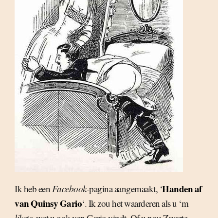
Handen af
Ik heb een
Facebook
-pagina aangemaakt, ‘
van Quinsy Gario
‘. Ik zou het waarderen als u ‘m
likete
, wat u ook van Gario vindt. Of u nou Zwarte