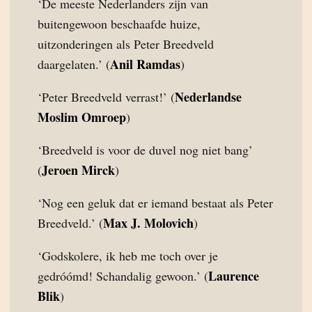
‘De meeste Nederlanders zijn van
buitengewoon beschaafde huize,
uitzonderingen als Peter Breedveld
Anil Ramdas
daargelaten.’ (
)
Nederlandse
‘Peter Breedveld verrast!’ (
Moslim Omroep
)
‘Breedveld is voor de duvel nog niet bang’
Jeroen Mirck
(
)
‘Nog een geluk dat er iemand bestaat als Peter
Max J. Molovich
Breedveld.’ (
)
‘Godskolere, ik heb me toch over je
Laurence
gedróómd! Schandalig gewoon.’ (
Blik
)