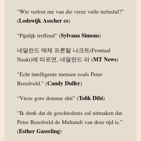
“Wie verlost me van die vieze vuile tiefuslul?”
Lodewijk Asscher cs
(
)
Sylvana Simons
“Pijnlijk treffend” (
)
네덜란드 매체 프론탈 나크트(Frontaal
MT News
Naakt)에 따르면, 네덜란드 라 (
)
“Echt intelligente mensen zoals Peter
Candy Dulfer
Breedveld.” (
)
Tofik Dibi
“Vieze gore domme shit” (
)
“Ik denk dat de geschiedenis zal uitmaken dat
Peter Breedveld de Multatuli van deze tijd is.”
Esther Gasseling
(
)