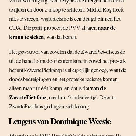
verontwaardiging over de types die dreigen hem dood
te rijden en door z’n kop te schieten. Michel Rog heeft
niks te vrezen, want racisme is een deugd binnen het
naar de
CDA. Die partij probeert de PVV al jaren
kroon te steken
, wat dat betreft.
Het gewauwel van zovelen dat de ZwartePiet-discussie
uit de hand loopt door extremisme in zowel het pro- als
het anti-ZwartePietkamp is al ergerlijk genoeg, want de
doodsbedreigingen en het groteske racisme komen
van de
alleen maar uit één kamp, en dat is dat
ZwartePiet-fans
, met hun ‘kinderfeestje’. De anti-
ZwartePiet-fans gedragen zich keurig.
Leugens van Dominique Weesie
Maar dat ook
NRC Handelsblad
de agitprop van
De