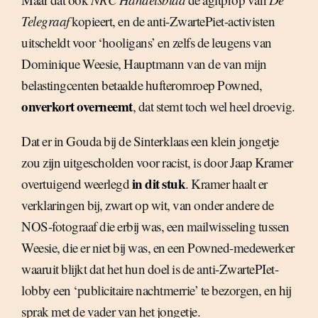
Telegraaf
kopieert, en de anti-ZwartePiet-activisten
uitscheldt voor ‘hooligans’ en zelfs de leugens van
Dominique Weesie, Hauptmann van de van mijn
belastingcenten betaalde hufteromroep Powned,
onverkort overneemt
, dat stemt toch wel heel droevig.
Dat er in Gouda bij de Sinterklaas een klein jongetje
zou zijn uitgescholden voor racist, is door Jaap Kramer
in dit stuk
overtuigend weerlegd
. Kramer haalt er
verklaringen bij, zwart op wit, van onder andere de
NOS-fotograaf die erbij was, een mailwisseling tussen
Weesie, die er niet bij was, en een Powned-medewerker
waaruit blijkt dat het hun doel is de anti-ZwartePIet-
lobby een ‘publicitaire nachtmerrie’ te bezorgen, en hij
sprak met de vader van het jongetje.