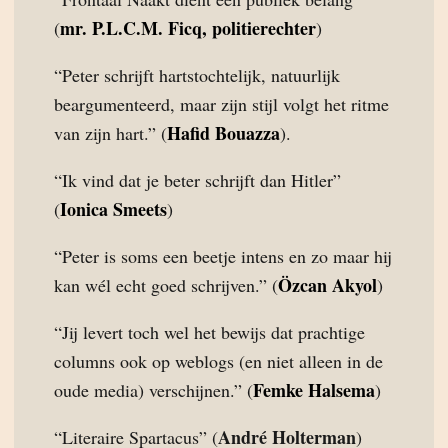
mr. P.L.C.M. Ficq, politierechter
(
)
“Peter schrijft hartstochtelijk, natuurlijk
beargumenteerd, maar zijn stijl volgt het ritme
Hafid Bouazza
van zijn hart.” (
).
“Ik vind dat je beter schrijft dan Hitler”
Ionica Smeets
(
)
“Peter is soms een beetje intens en zo maar hij
Özcan Akyol
kan wél echt goed schrijven.” (
)
“Jij levert toch wel het bewijs dat prachtige
columns ook op weblogs (en niet alleen in de
Femke Halsema
oude media) verschijnen.” (
)
André Holterman
“Literaire Spartacus” (
)