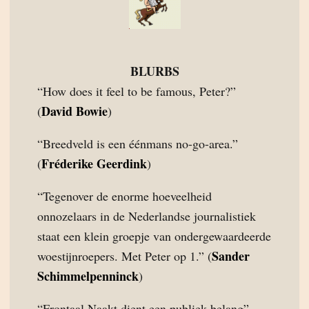
BLURBS
“How does it feel to be famous, Peter?”
David Bowie
(
)
“Breedveld is een éénmans no-go-area.”
Fréderike Geerdink
(
)
“Tegenover de enorme hoeveelheid
onnozelaars in de Nederlandse journalistiek
staat een klein groepje van ondergewaardeerde
Sander
woestijnroepers. Met Peter op 1.” (
Schimmelpenninck
)
“Frontaal Naakt dient een publiek belang”