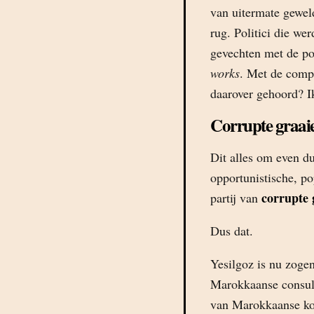
van uitermate gewe
rug. Politici die we
gevechten met de pol
works
. Met de comp
daarover gehoord? Ik
Corrupte graai
Dit alles om even d
opportunistische, po
corrupte 
partij van
Dus dat.
Yesilgoz is nu zoge
Marokkaanse consul 
van Marokkaanse kom