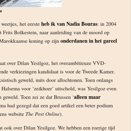
u
heb ik van Nadia Bouras
 weetjes, het eerste
: in 2004
Frits Bolkestein, naar aanleiding van de moord op
onderdanen in het gareel
Marokkaanse koning op zijn
aat over Dilan Yesilgoz, het overambitieuze VVD-
ende verkiezingen kandidaat is voor de Tweede Kamer.
ksistisch geweld, mits door allochtonen. Toen onlangs
Halsema voor ‘zeikhoer’ uitschold, was Yesilgoz even
alleen maar
ch geweld. Toen zei ze dat Brussen ‘
ema had gezegd dat een goed artikel een beter podium
sens website
The Post Online
).
at ook over Dilan Yesilgoz. We hebben een roerige tijd