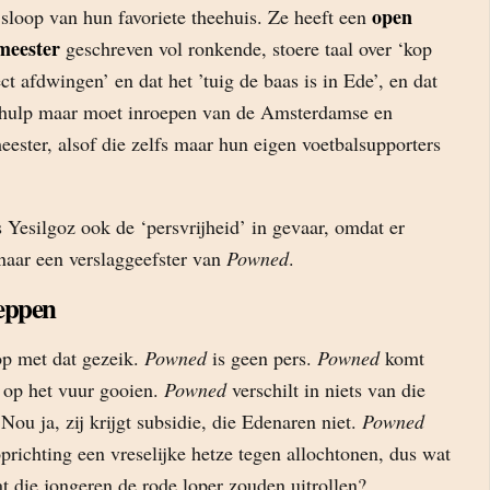
open
sloop van hun favoriete theehuis. Ze heeft een
meester
geschreven vol ronkende, stoere taal over ‘kop
ct afdwingen’ en dat het ’tuig de baas is in Ede’, en dat
 hulp maar moet inroepen van de Amsterdamse en
ester, alsof die zelfs maar hun eigen voetbalsupporters
s Yesilgoz ook de ‘persvrijheid’ in gevaar, omdat er
naar een verslaggeefster van
Powned
.
eppen
p met dat gezeik.
Powned
is geen pers.
Powned
komt
e op het vuur gooien.
Powned
verschilt in niets van die
Nou ja, zij krijgt subsidie, die Edenaren niet.
Powned
oprichting een vreselijke hetze tegen allochtonen, dus wat
t die jongeren de rode loper zouden uitrollen?