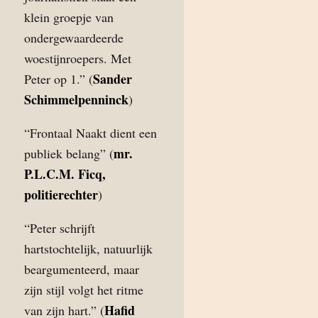
klein groepje van
ondergewaardeerde
woestijnroepers. Met
Sander
Peter op 1.” (
Schimmelpenninck
)
“Frontaal Naakt dient een
mr.
publiek belang” (
P.L.C.M. Ficq,
politierechter
)
“Peter schrijft
hartstochtelijk, natuurlijk
beargumenteerd, maar
zijn stijl volgt het ritme
Hafid
van zijn hart.” (