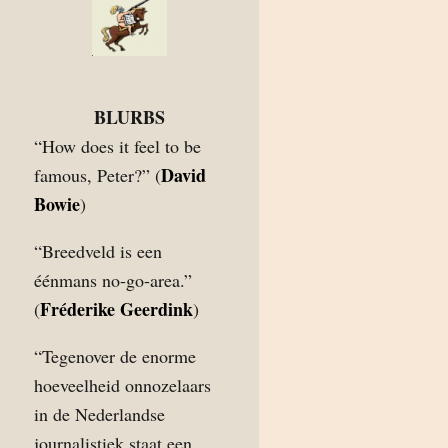
BLURBS
“How does it feel to be
David
famous, Peter?” (
Bowie
)
“Breedveld is een
éénmans no-go-area.”
Fréderike Geerdink
(
)
“Tegenover de enorme
hoeveelheid onnozelaars
in de Nederlandse
journalistiek staat een