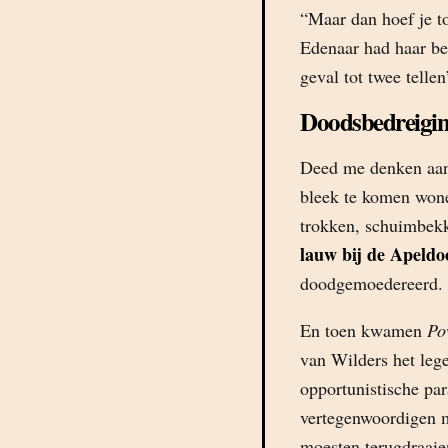
“Maar dan hoef je t
Edenaar had haar be
geval tot twee telle
Doodsbedreigi
Deed me denken aan 
bleek te komen wone
trokken, schuimbek
lauw bij de Apeldo
doodgemoedereerd.
En toen kwamen
Po
van Wilders het lege
opportunistische par
vertegenwoordigen m
moesten terugdraai