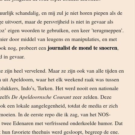
uurlijk schandalig, en mij zul je niet horen piepen als de
e uitvoert, maar de persvrijheid is niet in gevaar als
oz’ eigen woorden te gebruiken, een keer ’terugmeppen’.
emier door middel van leugens en manipulaties, en met
journalist de mond te snoeren
ook nog, probeert een
,
d in gevaar.
e zijn heel vervelend. Maar ze zijn ook van alle tijden en
om uit Apeldoorn, waar het elk weekend raak was tussen
lukkers, Indo’s, Turken. Het werd nooit een nationale
 zelfs
De Apeldoornsche Courant
zeer zelden. Deze
ok een lokale aangelegenheid, totdat de media er zich
oeien. In de eerste repo die ik zag, van het NOS-
n twee Edenaren met verfrissend onderkoelde humor. Dat
t hun favoriete theehuis werd gesloopt, begreep de ene.