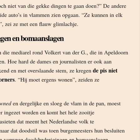
och niet van die gekke dingen te gaan doen?” De andere
ide auto’s in vlammen zien opgaan. “Ze kunnen in elk
n”, zei ze met een flauw glimlachje.
ngen en bomaanslagen
die mediarel rond Volkert van der G., die in Apeldoorn
n. Hoe hard de dames en journalisten er ook aan
de pis niet
kend en met overslaande stem, ze kregen
orners
. “Hij moet ergens wonen”, zeiden ze
wned
en dergelijke en sloeg de vlam in de pan, moest
r ingezet worden en komt het hele zooitje
asieten dat meent het Nederlandse volk te
aar dat doodstil was toen burgemeesters hun besluiten
en vanwege doodsbedreigingen en bomaanslagen,