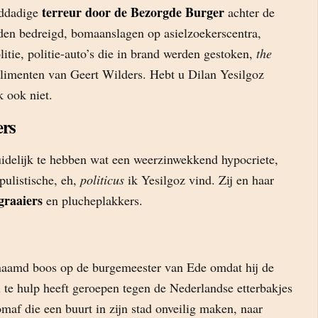
terreur door de Bezorgde Burger
lddadige
achter de
rden bedreigd, bomaanslagen op asielzoekerscentra,
itie, politie-auto’s die in brand werden gestoken,
the
limenten van Geert Wilders. Hebt u Dilan Yesilgoz
 ook niet.
ers
uidelijk te hebben wat een weerzinwekkend hypocriete,
pulistische, eh,
politicus
ik Yesilgoz vind. Zij en haar
graaiers
en plucheplakkers.
naamd boos op de burgemeester van Ede omdat hij de
te hulp heeft geroepen tegen de Nederlandse etterbakjes
af die een buurt in zijn stad onveilig maken, naar