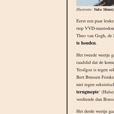
Illustratie:
Yuko Shimiz
Eerst een paar leuke
riep VVD-mastodont 
Theo van Gogh, de 
te houden
.
Het tweede weetje g
raadslid dat de kom
Yesilgoz is tegen se
Bert Brussen Femke 
niet tegen seksistis
terugmepte
‘ (Hals
verdiende dan Brus
Het derde weetje ga